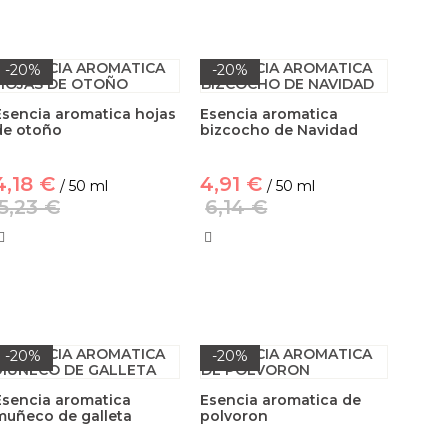
-20%
-20%
Esencia aromatica hojas
Esencia aromatica
de otoño
bizcocho de Navidad
4,18 €
4,91 €
/ 50 ml
/ 50 ml
5,23 €
6,14 €
-20%
-20%
Esencia aromatica
Esencia aromatica de
muñeco de galleta
polvoron