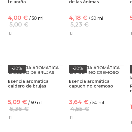
r
telaraña
de las ánimas
4,00 €
4,18 €
/ 50 ml
/ 50 ml
5,00 €
5,23 €
-20%
-20%
Esencia aromatica
Esencia aromática
caldero de brujas
capuchino cremoso
5,09 €
3,64 €
/ 50 ml
/ 50 ml
6,36 €
4,55 €