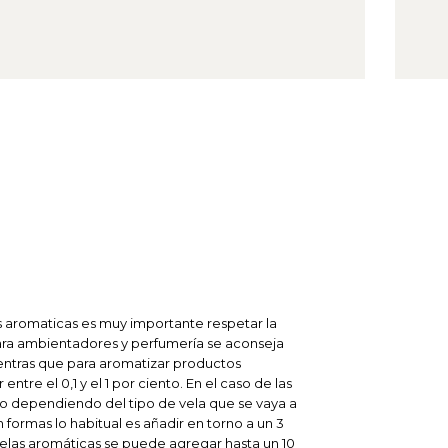
ias aromaticas es muy importante respetar la
ra ambientadores y perfumería se aconseja
ientras que para aromatizar productos
entre el 0,1 y el 1 por ciento.
En el caso de las
ho dependiendo del tipo de vela que se vaya a
 formas lo habitual es añadir en torno a un 3
 velas aromáticas se puede agregar hasta un 10