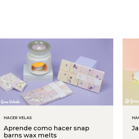
HACER VELAS
HA
Aprende como hacer snap
J
barns wax melts