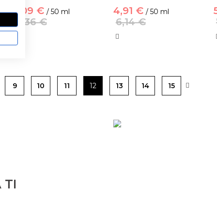
5,09 €
4,91 €
/ 50 ml
/ 50 ml
6,36 €
6,14 €
9
10
11
12
13
14
15
 TI