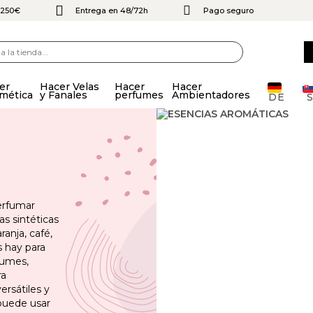
e 250€
Entrega en 48/72h
Pago seguro
er
Hacer Velas
Hacer
Hacer
mética
y Fanales
perfumes
Ambientadores
DE
S
erfumar
as sintéticas
anja, café,
s hay para
fumes,
ra
ersátiles y
puede usar