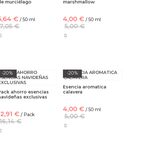
de murciélago
marshmallow
5,64 €
4,00 €
/ 50 ml
/ 50 ml
7,05 €
5,00 €
-20%
-20%
Esencia aromatica
Pack ahorro esencias
calavera
navideñas exclusivas
4,00 €
/ 50 ml
12,91 €
/ Pack
5,00 €
16,14 €