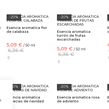
-20%
-20%
e
Esencia aromatica flor
de calabaza
Esencia aromatica
turrón de frutas
escarchadas
5,09 €
/ 50 ml
5,09 €
/ 50 ml
6,36 €
6,36 €
-20%
-20%
a
Esencia aromatica
Esencia aromatica rosa
s
especias de navidad
de adviento