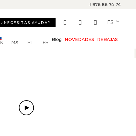
976 86 74 74
ES
¿NECESITAS AYUDA?
Blog
NOVEDADES
REBAJAS
SK
MX
PT
FR