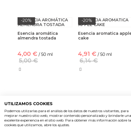
-20%
-20%
Esencia aromática
Esencia aromatica appl
almendra tostada
cake
4,00 €
4,91 €
/ 50 ml
/ 50 ml
5,00 €
6,14 €
UTILIZAMOS COOKIES
-20%
-20%
Podemos utilizarlas para el análisis de los datos de nuestros visitantes, para
mejorar nuestro sitio web, mostrar contenido personalizado y brindarle un
Pack ahorro esencias
Esencia aromatica
excelente experiencia en el sitio web. Para obtener más información sobre la
navideñas
ponche navideño
cookies que utilizamos, abre los ajustes.