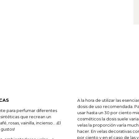
CAS
A la hora de utilizar las esenc
dosis de uso recomendada. Pa
te para perfumar diferentes
usar hasta un 30 por ciento m
 sintéticas que recrean un
cosméticos la dosis suele variar 
, rosas, vainilla, incienso… ¡El
velas la proporción varía muc
 gustos!
hacer. En velas decorativas con
por ciento y en el caso de las