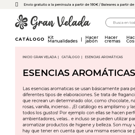
Envío gratuito a la península a partir de 180€
/ Baleares a partir d
Kit
Hacer
Hacer
Hac
CATÁLOGO
Manualidades
jabón
cremas
Cos
INICIO GRAN VELADA
CATÁLOGO
ESENCIAS AROMÁTICAS
ESENCIAS AROMÁTICA
Las esencias aromaticas se usan básicamente para p
diferentes tipos de elaboraciones. Se trata de fraganci
que recrean un determinado olor, como chocolate, nar
rosas, vainilla, incienso… ¡El catálogo es amplísimo y la
todos los gustos! Por ejemplo con ellas se hacen per
ambientadores, velas… e incluso se pueden utilizar pa
aromatizar productos de higiene y belleza. Son muy v
hay que tener en cuenta que una misma esencia se 