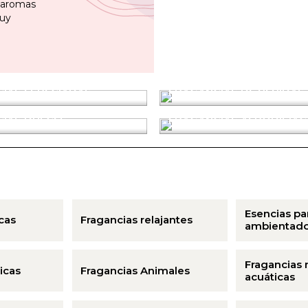
n aromas
muy
IAS ESPECIADAS
FRAGANCIAS DE BEBIDAS
IAS DULCES
FRAGANCIAS AFRODISÍAC
Esencias pa
icas
Fragancias relajantes
ambientado
Fragancias 
icas
Fragancias Animales
acuáticas