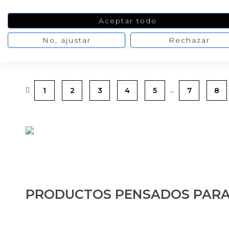
12,91 €
3,82 €
/ Pack
/ 50 ml
Aceptar todo
16,14 €
4,77 €
No, ajustar
Rechazar
…
1
2
3
4
5
7
8
PRODUCTOS PENSADOS PARA