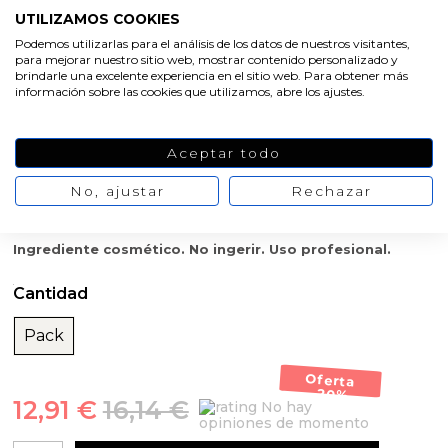
navideñas
UTILIZAMOS COOKIES
Podemos utilizarlas para el análisis de los datos de nuestros visitantes,
para mejorar nuestro sitio web, mostrar contenido personalizado y
brindarle una excelente experiencia en el sitio web. Para obtener más
Evoca la magia de la Navidad
con nuestro
pack ahorro
información sobre las cookies que utilizamos, abre los ajustes.
esencias navideñas
. Este pack incluye tres esencias dulces y
cálidas:
mazapán
,
muñeco de galleta
y
pudding de
Navidad
, cada una en formato de 50 ml. Ideales para dar un
Aceptar todo
toque festivo y acogedor a tus creaciones DIY, estas esencias
son perfectas para
jabones
,
velas
,
perfumes
y
cosméticos
.
No, ajustar
Rechazar
Aprovecha la versatilidad y el ahorro que te ofrece este conjunto
único de esencias navideñas.
Ingrediente cosmético. No ingerir. Uso profesional.
Cantidad
Pack
Oferta
-20%
12,91 €
16,14 €
No hay
opiniones de momento