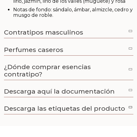
lirio, jazmín, lirio de los valles (muguete) y rosa
Aceites y Mantecas
Notas de fondo: sándalo, ámbar, almizcle, cedro y
musgo de roble.
Aceites Esenciales
Contratipos masculinos
Perfumes caseros
¿Dónde comprar esencias
contratipo?
Descarga aquí la documentación
Descarga las etiquetas del producto