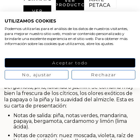
VER
Aditivos para jabón y Cosmética
PRODUCTO
VER
PRODUCTO
Productos químicos
VER
UTILIZAMOS COOKIES
PRODUCTO
Podemos utilizarlas para el análisis de los datos de nuestros visitantes,
Accesorios
para mejorar nuestro sitio web, mostrar contenido personalizado y
brindarle una excelente experiencia en el sitio web. Para obtener más
información sobre las cookies que utilizamos, abre los ajustes.
Libros y revistas diy
Esencia contratipo
Aceptar todo
Conchas, caracolas y estrellas de mar
El contratipo Nº9 está compuesto por
aromas
cítricos, florales y afrutados. Es una esencia
No, ajustar
Rechazar
Materiales para detalles hechos a mano
refrescante y limpia, con toques de limón,
bergamota, piña, lavanda o jazmín. Se combina muy
bien la frescura de los cítricos, los olores exóticos de
Huerto ecologico
la papaya o la piña y la suavidad del almizcle. Esta es
su carta de presentación:
Cosmética coreana K-Beauty
Notas de salida: piña, notas verdes, mandarina,
papaya, bergamota, cardamomo y limón (lima
Arenas de colores
ácida).
Notas de corazón: nuez moscada, violeta, raíz de