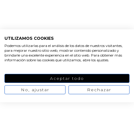
Cliente verificado
Perfecto
UTILIZAMOS COOKIES
03/01/2020
Podemos utilizarlas para el análisis de los datos de nuestros visitantes,
Cliente verificado
para mejorar nuestro sitio web, mostrar contenido personalizado y
brindarle una excelente experiencia en el sitio web. Para obtener más
Me encanta. Olía todo a él solo con abrir el bote.
información sobre las cookies que utilizamos, abre los ajustes.
Hago agua de perfume. Está macerando.
Aceptar todo
14/08/2019
No, ajustar
Rechazar
Cliente verificado
Todavía no lo he utilizado
14/05/2018