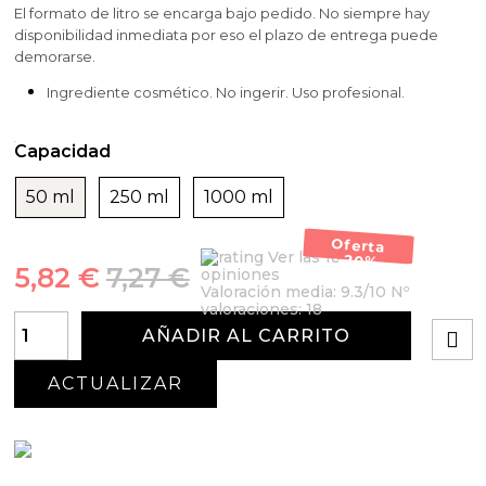
El formato de litro se encarga bajo pedido. No siempre hay
disponibilidad inmediata por eso el plazo de entrega puede
demorarse.
Ingrediente cosmético. No ingerir. Uso profesional.
Capacidad
50 ml
250 ml
1000 ml
Oferta
Ver las 18
-20%
5,82 €
7,27 €
opiniones
Valoración media:
9.3
/10 Nº
valoraciones:
18
AÑADIR AL CARRITO