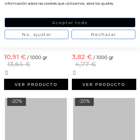
información sobre las cookies que utilizamos, abre los ajustes.
Aceptar todo
No, ajustar
Rechazar
Cemento para figuras rosa
Cemento para figuras rosa
neón
oscuro
10,91 €
3,82 €
/ 1000 gr
/ 1000 gr
13,64 €
4,77 €
VER PRODUCTO
VER PRODUCTO
-20%
-20%