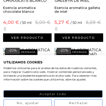
Aditivos para jabón y Cosmética
Esencia aromatica
Esencia aromatica galleta
chocolate blanco
de miel
Productos químicos
4,00 €
5,00 €
5,27 €
6,59 €
/ 50 ml
/ 50 ml
Accesorios
Libros y revistas diy
VER PRODUCTO
VER PRODUCTO
Conchas, caracolas y estrellas de mar
-20%
-20%
FÓRMULA MEJORADA
FÓRMULA MEJORADA
Materiales para detalles hechos a mano
Esencia aromatica galleta
Esencia aromatica dulces
UTILIZAMOS COOKIES
maria
de navidad
Podemos utilizarlas para el análisis de los datos de nuestros visitantes,
Huerto ecologico
para mejorar nuestro sitio web, mostrar contenido personalizado y
3,27 €
4,09 €
4,91 €
6,14 €
brindarle una excelente experiencia en el sitio web. Para obtener más
/ 50 ml
/ 50 ml
información sobre las cookies que utilizamos, abre los ajustes.
Cosmética coreana K-Beauty
VER PRODUCTO
VER PRODUCTO
Aceptar todo
Arenas de colores
No, ajustar
Rechazar
-20%
-20%