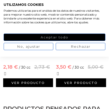
Emulsionantes Cosméticos
Cortador de jabon artesanal
Moldes para hacer Velas Étnicas
UTILIZAMOS COOKIES
Arcillas sales y exfoliantes
1,82 €
2,27 €
/ 30 cc
4,00 €
5,00 €
Podemos utilizarlas para el análisis de los datos de nuestros visitantes,
/ 30 cc
Recipientes para velas
Aceite de Coco
Moldes para hacer velas navidad
para mejorar nuestro sitio web, mostrar contenido personalizado y
Productos quimicos grado cosmético
brindarle una excelente experiencia en el sitio web. Para obtener más
información sobre las cookies que utilizamos, abre los ajustes.
VER PRODUCTO
Leches, aguas e hidrolatos
Moldes de Souvenirs para hacer velas DIY
VER PRODUCTO
Granulos exfoliantes para cremas
Recambio ambientador
Moldes para hacer velas Halloween
Aceptar todo
-20%
-30%
Pegatinas para cremas
No, ajustar
Rechazar
Productos personalizados
Moldes para hacer velas originales
Mica dorado brillante
Mica cobre cosmetica
Espátulas para Crema
Purpurinas, micas y nacarantes
Moldes velas despedida de soltera
2,18 €
2,73 €
3,50 €
5,00 €
/ 30 cc
/ 30 cc
Etiquetas para regalos
Moldes velas para rituales
VER PRODUCTO
VER PRODUCTO
Conservantes, Fijadores y reguladores de PH
Moldes para pantallas de parafina
Arcillas
PRODUCTOS PENSADOS PARA