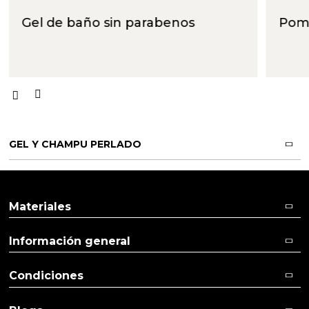
Aceites y Mantecas
Gel de baño sin parabenos
Pomp
Aceites Esenciales
GEL Y CHAMPU PERLADO
Materiales
Información general
Condiciones