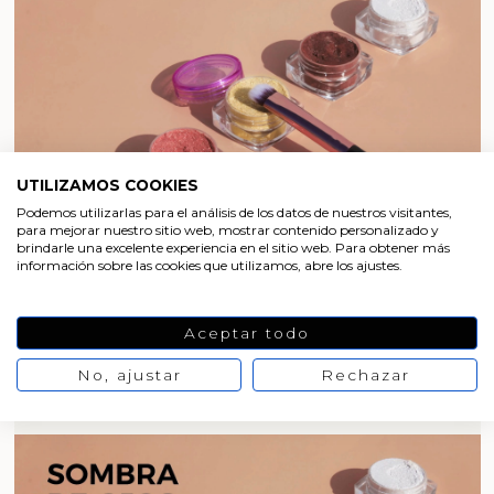
UTILIZAMOS COOKIES
Podemos utilizarlas para el análisis de los datos de nuestros visitantes,
para mejorar nuestro sitio web, mostrar contenido personalizado y
brindarle una excelente experiencia en el sitio web. Para obtener más
BLOG DE GRAN VELADA
información sobre las cookies que utilizamos, abre los ajustes.
Como fazer Sombras de Olhos Caseiras:
Aceptar todo
Realce seu olhar com tons torrados!
No, ajustar
Rechazar