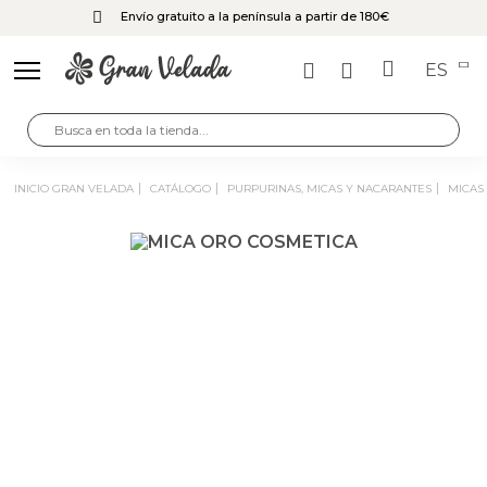
Envío gratuito a la península a partir de 180€
ES
INICIO GRAN VELADA
CATÁLOGO
PURPURINAS, MICAS Y NACARANTES
MICA