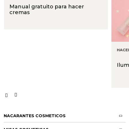
Aceites y Mantecas
Manual gratuito para hacer
cremas
Aceites Esenciales
HACE
Ilum
NACARANTES COSMETICOS