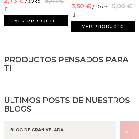
2,73 €
3,41 €
/ 30 cc
Aditivos para jabón y Cosmética
3,50 €
5,00 €
/ 30 cc
Productos químicos
VER PRODUCTO
VER PRODUCTO
Accesorios
Libros y revistas diy
PRODUCTOS PENSADOS PARA
Conchas, caracolas y estrellas de mar
TI
Materiales para detalles hechos a mano
Huerto ecologico
ÚLTIMOS POSTS DE NUESTROS
BLOGS
Cosmética coreana K-Beauty
Arenas de colores
BLOG DE GRAN VELADA