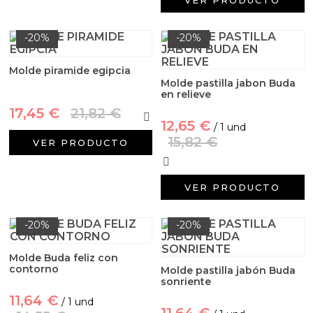
-20%
-20%
Molde piramide egipcia
Molde pastilla jabon Buda
en relieve
17,45 €
21,82 €
12,65 €
/ 1 und
15,82 €
VER PRODUCTO
VER PRODUCTO
-20%
-20%
Molde Buda feliz con
contorno
Molde pastilla jabón Buda
sonriente
11,64 €
/ 1 und
11,64 €