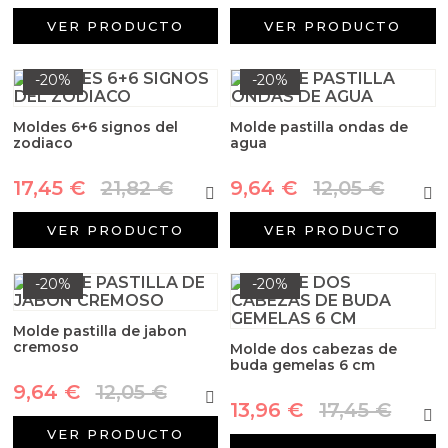
Aditivos para jabón y Cosmética
VER PRODUCTO
VER PRODUCTO
Productos químicos
-20%
-20%
Accesorios
Moldes 6+6 signos del
Molde pastilla ondas de
zodiaco
agua
Libros y revistas diy
17,45 €
21,82 €
9,64 €
12,05 €
Conchas, caracolas y estrellas de mar
VER PRODUCTO
VER PRODUCTO
Materiales para detalles hechos a mano
-20%
-20%
Huerto ecologico
Molde pastilla de jabon
cremoso
Molde dos cabezas de
Cosmética coreana K-Beauty
buda gemelas 6 cm
9,64 €
12,05 €
Arenas de colores
13,96 €
17,45 €
VER PRODUCTO