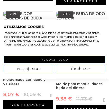
VER PRODUCTO
Aceites y Mantecas
Aceites Esenciales
-20%
-20%
Molde buda de oro 3D 12
UTILIZAMOS COOKIES
cm
Molde dos cabezas de
Podemos utilizarlas para el análisis de los datos de nuestros visitantes,
Buda gemelas 7,5 cm
para mejorar nuestro sitio web, mostrar contenido personalizado y
20,73 €
25,91 €
brindarle una excelente experiencia en el sitio web. Para obtener más
16,15 €
20,18 €
información sobre las cookies que utilizamos, abre los ajustes.
VER PRODUCTO
VER PRODUCTO
Aceptar todo
-20%
-20%
No, ajustar
Rechazar
Molde Buda con atillo y
calabaza
Molde para manualidades
buda del dinero
8,07 €
10,09 €
9,38 €
11,73 €
VER PRODUCTO
VER PRODUCTO