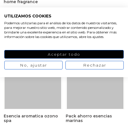
home fragrance
2,18 €
4,73 €
5,91 €
/ Blíster de 9
/ 50 ml
UTILIZAMOS COOKIES
2,73 €
pegatinas
Podemos utilizarlas para el análisis de los datos de nuestros visitantes,
para mejorar nuestro sitio web, mostrar contenido personalizado y
brindarle una excelente experiencia en el sitio web. Para obtener más
VER PRODUCTO
información sobre las cookies que utilizamos, abre los ajustes.
VER PRODUCTO
Aceptar todo
-20%
-20%
No, ajustar
Rechazar
Esencia aromatica ozono
Pack ahorro esencias
spa
marinas