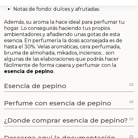
Notas de corazón: acuosas, floral, jazmín.
Aceites y Mantecas
Notas de fondo: dulces y afrutadas.
Aceites Esenciales
Además, su aroma la hace ideal para perfumar tu
hogar. Lo conseguirás haciendo tus propios
ambientadores y añadiendo unas gotas de esta
esencia. En perfumería la dosis aconsejada es de
hasta el 30%. Velas aromáticas, cera perfumada,
bruma de almohada, mikados, inciensos… son
algunas de las elaboraciones que podrás hacer
fácilmente de forma casera y perfumar con la
esencia de pepino
.
Esencia de pepino
Perfume con esencia de pepino
¿Donde comprar esencia de pepino?
Descarga aquí la documentación