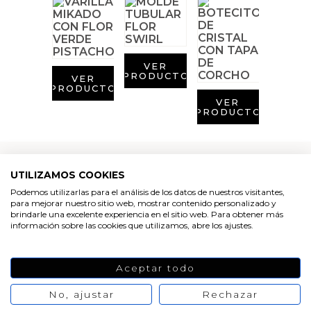
Aditivos para jabón y Cosmética
Productos químicos
VER
Accesorios
PRODUCTO
VER
PRODUCTO
VER
Libros y revistas diy
PRODUCTO
Conchas, caracolas y estrellas de mar
UTILIZAMOS COOKIES
Materiales para detalles hechos a mano
Comprar esencia de pepino
Podemos utilizarlas para el análisis de los datos de nuestros visitantes,
para mejorar nuestro sitio web, mostrar contenido personalizado y
Huerto ecologico
Muy fresca y revitalizante, con toques herbales y
brindarle una excelente experiencia en el sitio web. Para obtener más
información sobre las cookies que utilizamos, abre los ajustes.
notas de aldehídos, esta es la carta de presentación
de la
esencia de pepino
que puedes
comprar
en
Cosmética coreana K-Beauty
Gran Velada. Una fragancia perfecta para aromatizar
Aceptar todo
los cosméticos que hagas en casa.
Arenas de colores
Notas de salida: pepino, verdes.
No, ajustar
Rechazar