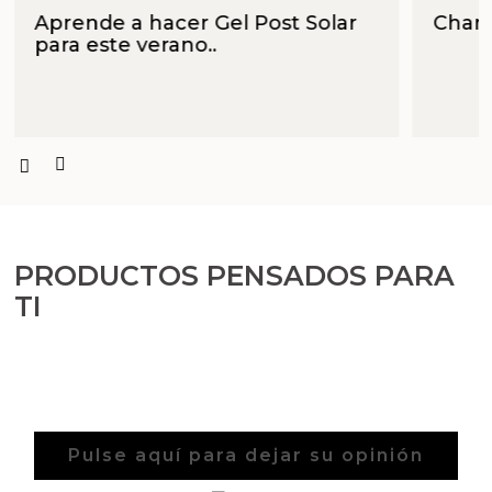
Aprende a hacer Gel Post Solar
Cham
para este verano..
PRODUCTOS PENSADOS PARA
TI
Pulse aquí para dejar su opinión