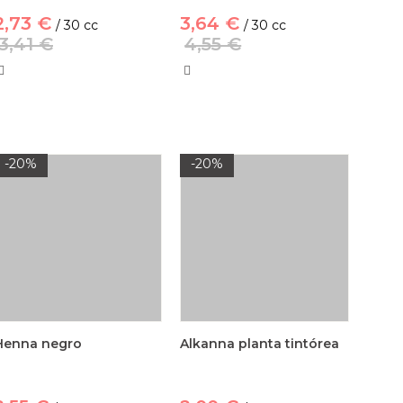
2,73 €
3,64 €
/ 30 cc
/ 30 cc
3,41 €
4,55 €
-20%
-20%
Henna negro
Alkanna planta tintórea