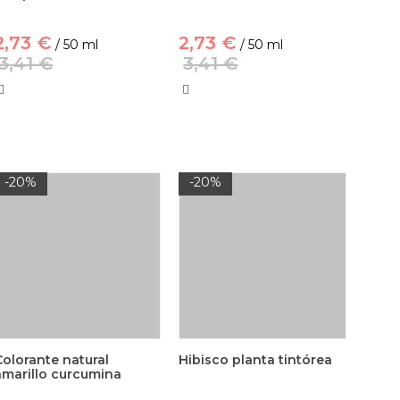
2,73 €
2,73 €
/ 50 ml
/ 50 ml
3,41 €
3,41 €
-20%
-20%
Colorante natural
Hibisco planta tintórea
amarillo curcumina