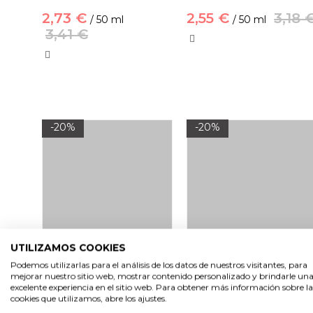
2,73 €
2,55 €
3,18 
/ 50 ml
/ 50 ml
3,41 €
-20%
-20%
UTILIZAMOS COOKIES
Podemos utilizarlas para el análisis de los datos de nuestros visitantes, para
Colorante natural
Colorante natural
mejorar nuestro sitio web, mostrar contenido personalizado y brindarle un
betacaroteno
enocianina
excelente experiencia en el sitio web. Para obtener más información sobre la
cookies que utilizamos, abre los ajustes.