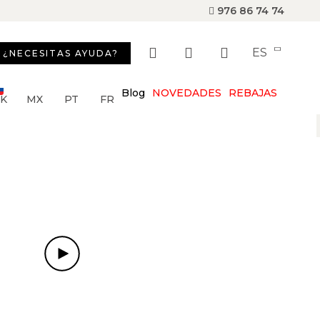
976 86 74 74
ES
¿NECESITAS AYUDA?
Blog
NOVEDADES
REBAJAS
SK
MX
PT
FR