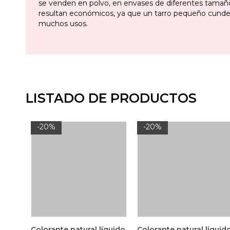
se venden en polvo, en envases de diferentes tamaño
resultan económicos, ya que un tarro pequeño cunde
muchos usos.
LISTADO DE PRODUCTOS
-20%
-20%
Colorante natural líquido
Colorante natural líquid