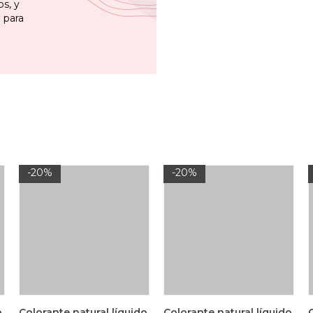
s, y
 para
-20%
-20%
o
Colorante natural líquido
Colorante natural líquido