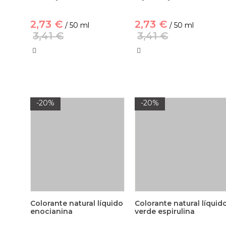
2,73 €
2,73 €
/ 50 ml
/ 50 ml
3,41 €
3,41 €
-20%
-20%
Colorante natural líquido
Colorante natural líquid
enocianina
verde espirulina