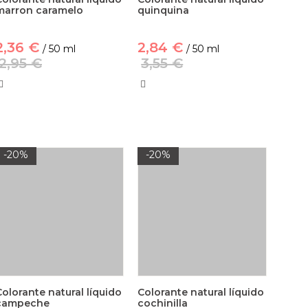
marron caramelo
quinquina
2,36 €
2,84 €
/ 50 ml
/ 50 ml
2,95 €
3,55 €
-20%
-20%
Colorante natural líquido
Colorante natural líquido
campeche
cochinilla