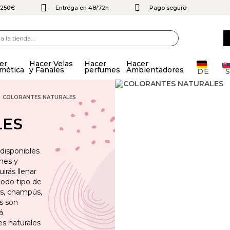
e 250€
Entrega en 48/72h
Pago seguro
er
Hacer Velas
Hacer
Hacer
mética
y Fanales
perfumes
Ambientadores
DE
COLORANTES NATURALES
LES
disponibles
nes y
irás llenar
 todo tipo de
es, champús,
s son
á
s naturales