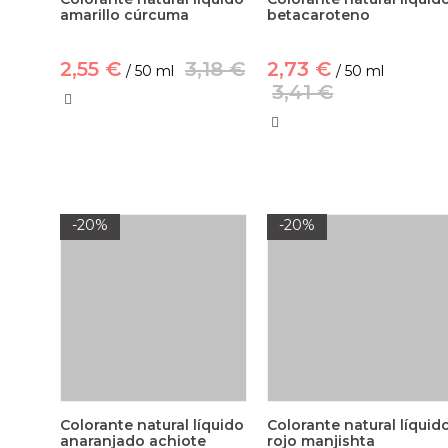
amarillo cúrcuma
betacaroteno
2,55 €
3,18 €
2,73 €
/ 50 ml
/ 50 ml
3,41 €
-20%
-20%
Colorante natural líquido
Colorante natural líquid
anaranjado achiote
rojo manjishta