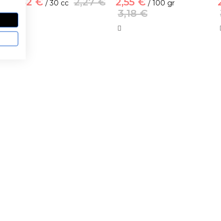
1,82 €
2,27 €
2,55 €
/ 30 cc
/ 100 gr
3,18 €
 TI