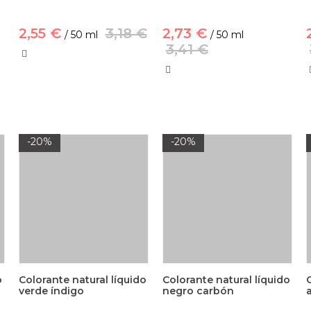
2,55 €
3,18 €
2,73 €
/ 50 ml
/ 50 ml
3,41 €
-20%
-20%
o
Colorante natural líquido
Colorante natural líquido
verde índigo
negro carbón