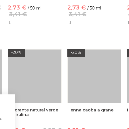
€
2,73 €
2,73 €
/ 50 ml
/ 50 ml
3,41 €
3,41 €
-20%
-20%
Colorante natural verde
Henna caoba a granel
a
espirulina
s