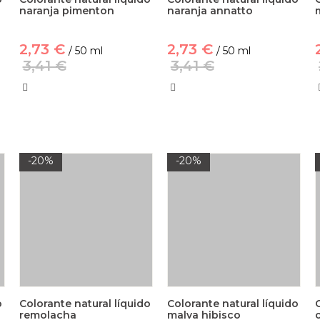
naranja pimenton
naranja annatto
2,73 €
2,73 €
/ 50 ml
/ 50 ml
3,41 €
3,41 €
-20%
-20%
o
Colorante natural líquido
Colorante natural líquido
remolacha
malva hibisco