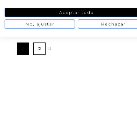
4,00 €
5,27 €
/ 30 cc
/ 30 cc
5,00 €
6,59 €
Aceptar todo
No, ajustar
Rechazar
1
2
PRODUCTOS PENSADOS PARA