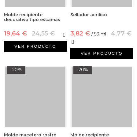
Molde recipiente
Sellador acrilico
decorativo tipo escamas
19,64 €
24,55 €
3,82 €
4,77 €
/ 50 ml
VER PRODUCTO
VER PRODUCTO
-20%
-20%
Molde macetero rostro
Molde recipiente