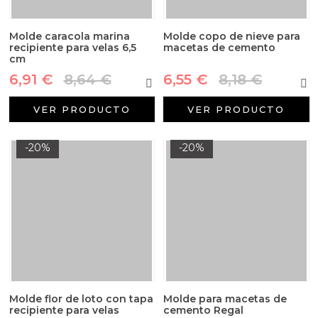
Molde caracola marina
Molde copo de nieve para
recipiente para velas 6,5
macetas de cemento
cm
6,91 €
8,64 €
6,55 €
8,18 €
VER PRODUCTO
VER PRODUCTO
-20%
-20%
Molde flor de loto con tapa
Molde para macetas de
recipiente para velas
cemento Regal