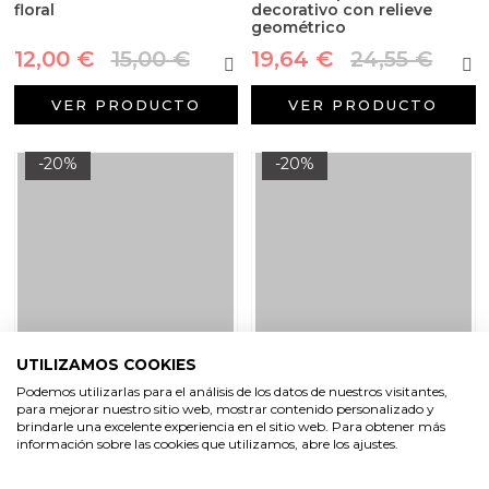
floral
decorativo con relieve
geométrico
12,00 €
15,00 €
19,64 €
24,55 €
VER PRODUCTO
VER PRODUCTO
-20%
-20%
UTILIZAMOS COOKIES
Podemos utilizarlas para el análisis de los datos de nuestros visitantes,
Molde recipiente para velas
Molde recipiente para velas
para mejorar nuestro sitio web, mostrar contenido personalizado y
sencillo con tapa
apícola
brindarle una excelente experiencia en el sitio web. Para obtener más
información sobre las cookies que utilizamos, abre los ajustes.
6,18 €
7,73 €
7,64 €
9,55 €