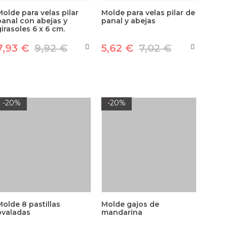
Molde para velas pilar
Molde para velas pilar de
panal con abejas y
panal y abejas
girasoles 6 x 6 cm.
7,93 €
9,92 €
5,62 €
7,02 €
-20%
-20%
Molde 8 pastillas
Molde gajos de
ovaladas
mandarina