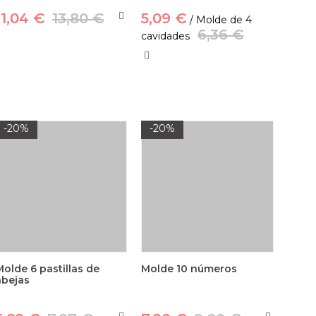
11,04 €
13,80 €
5,09 €
/ Molde de 4
6,36 €
cavidades
-20%
-20%
Molde 6 pastillas de
Molde 10 números
abejas