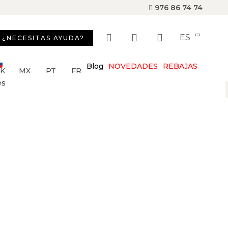
976 86 74 74
ES
¿NECESITAS AYUDA?
Blog
NOVEDADES
REBAJAS
SK
MX
PT
FR