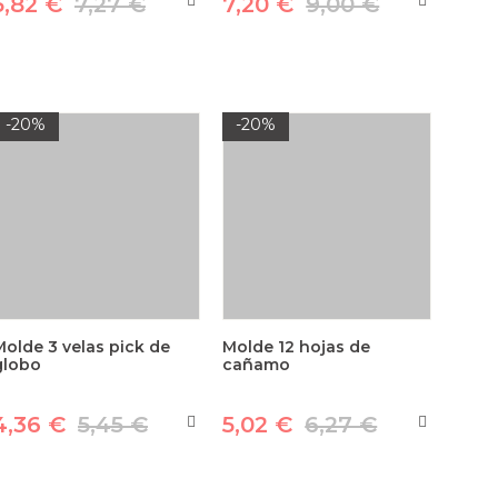
5,82 €
7,27 €
7,20 €
9,00 €
-20%
-20%
Molde 3 velas pick de
Molde 12 hojas de
globo
cañamo
4,36 €
5,45 €
5,02 €
6,27 €