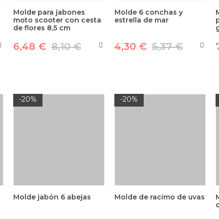
Molde para jabones
Molde 6 conchas y
moto scooter con cesta
estrella de mar
de flores 8,5 cm
6,48 €
8,10 €
4,30 €
5,37 €
-20%
-20%
Molde jabón 6 abejas
Molde de racimo de uvas