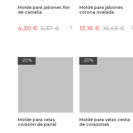
Molde para jabones flor
Molde para jabones
de camelia
corona ovalada
4,30 €
5,37 €
13,16 €
16,45 €
-20%
-20%
Molde para velas
Molde para velas cesta
corazón de panal
de corazones