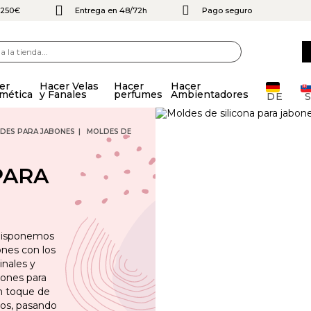
e 250€
Entrega en 48/72h
Pago seguro
er
Hacer Velas
Hacer
Hacer
mética
y Fanales
perfumes
Ambientadores
DE
DES PARA JABONES
MOLDES DE
PARA
 disponemos
ones con los
inales y
bones para
un toque de
dos, pasando