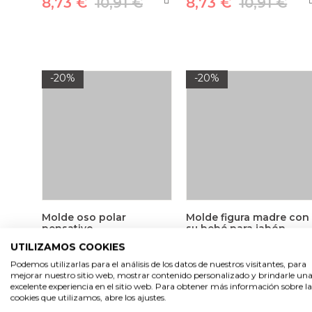
8,73 €
10,91 €
8,73 €
10,91 €
-20%
-20%
Molde oso polar
Molde figura madre con
pensativo
su bebé para jabón
UTILIZAMOS COOKIES
13,82 €
17,27 €
4,73 €
5,91 €
Podemos utilizarlas para el análisis de los datos de nuestros visitantes, para
mejorar nuestro sitio web, mostrar contenido personalizado y brindarle un
excelente experiencia en el sitio web. Para obtener más información sobre la
cookies que utilizamos, abre los ajustes.