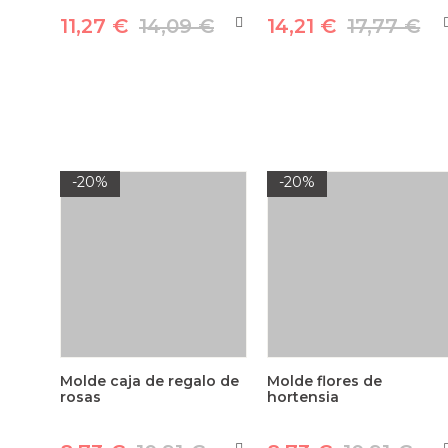
11,27 €
14,09 €
14,21 €
17,77 €
-20%
-20%
Molde caja de regalo de
Molde flores de
rosas
hortensia