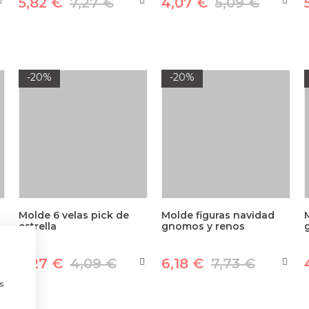
5,82 €
7,27 €
4,07 €
5,09 €
-20%
-20%
Molde 6 velas pick de
Molde figuras navidad
estrella
gnomos y renos
3,27 €
4,09 €
6,18 €
7,73 €
a
s