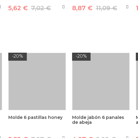
5,62 €
7,02 €
8,87 €
11,09 €
-20%
-20%
Molde 6 pastillas honey
Molde jabón 6 panales
de abeja