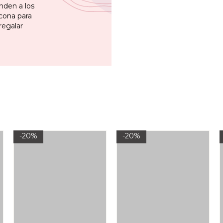
nden a los
cona para
regalar
-20%
-20%