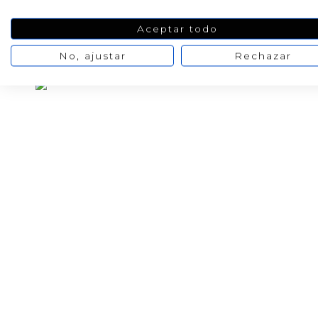
…
1
2
3
4
5
6
Aceptar todo
No, ajustar
Rechazar
PRODUCTOS PENSADOS PARA