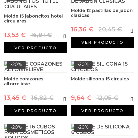
Arcillas
Molde 12 pastillas de jabon
clasicas
Molde 15 jaboncitos hotel
Aditivos para jabón y Cosmética
circulares
16,36 €
20,45 €
Productos químicos
13,53 €
16,91 €
VER PRODUCTO
Accesorios
VER PRODUCTO
Libros y revistas diy
-20%
-20%
Conchas, caracolas y estrellas de mar
Molde corazones
Molde silicona 15 circulos
altorrelieve
Materiales para detalles hechos a mano
13,45 €
16,82 €
9,64 €
12,05 €
Huerto ecologico
VER PRODUCTO
VER PRODUCTO
Cosmética coreana K-Beauty
-20%
-20%