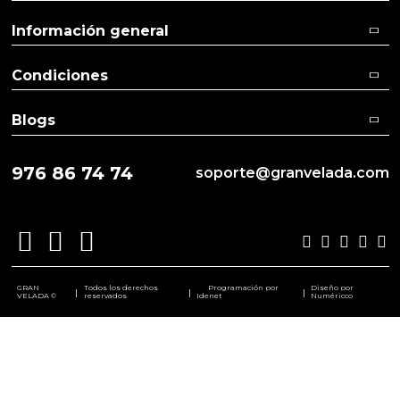
Información general
Condiciones
Blogs
976 86 74 74
soporte@granvelada.com
GRAN
Todos los derechos
Programación por
Diseño por
|
|
|
VELADA ©
reservados
Idenet
Numéricco