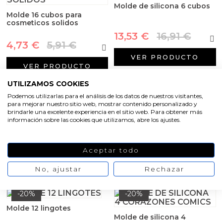
Arenas de colores
Molde de silicona 6 cubos
Molde 16 cubos para
cosmeticos solidos
Aceites y Mantecas
13,53 €
16,91 €
4,73 €
5,91 €
VER PRODUCTO
VER PRODUCTO
UTILIZAMOS COOKIES
-20%
-20%
Podemos utilizarlas para el análisis de los datos de nuestros visitantes,
para mejorar nuestro sitio web, mostrar contenido personalizado y
brindarle una excelente experiencia en el sitio web. Para obtener más
Molde 2 corazones con
Molde redondo mousse
información sobre las cookies que utilizamos, abre los ajustes.
rejilla
13,45 €
16,82 €
4,91 €
6,14 €
Aceptar todo
VER PRODUCTO
VER PRODUCTO
No, ajustar
Rechazar
-20%
-20%
Molde 12 lingotes
Molde de silicona 4