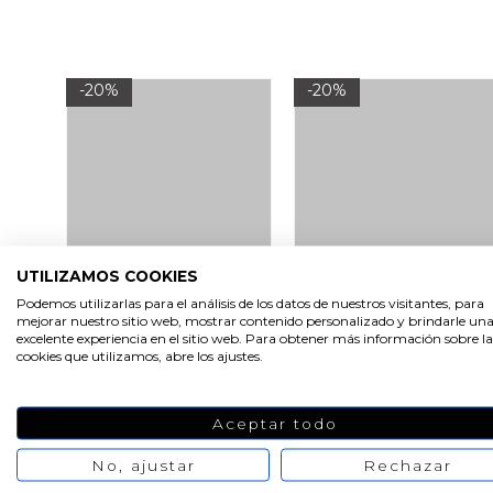
-20%
-20%
UTILIZAMOS COOKIES
Podemos utilizarlas para el análisis de los datos de nuestros visitantes, para
Bolsa vino 3/4 con copas
Bolsa kraft para regalos
mejorar nuestro sitio web, mostrar contenido personalizado y brindarle un
excelente experiencia en el sitio web. Para obtener más información sobre la
cookies que utilizamos, abre los ajustes.
1,12 €
1,40 €
0,48 €
0,60 €
Aceptar todo
No, ajustar
Rechazar