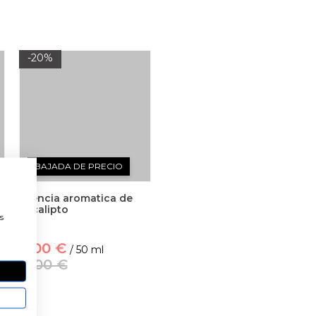
-20%
BAJADA DE PRECIO
Esencia aromatica de
a
eucalipto
s
4,00 €
/ 50 ml
5,00 €