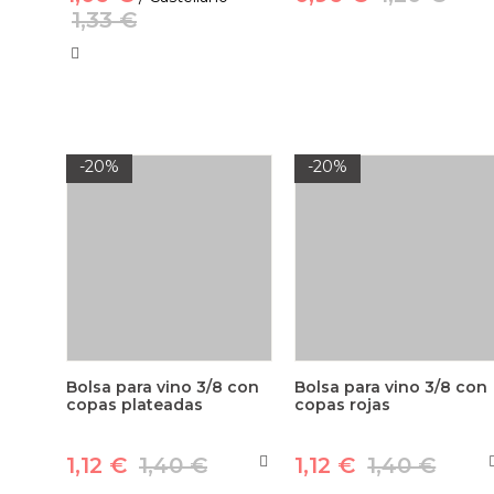
1,33 €
-20%
-20%
Bolsa para vino 3/8 con
Bolsa para vino 3/8 con
copas plateadas
copas rojas
1,12 €
1,40 €
1,12 €
1,40 €