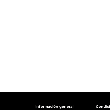
a vino
bolsas de vino para bo
Información general
Condic