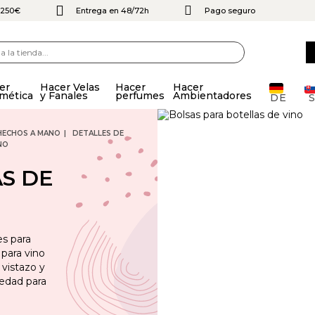
e 250€
Entrega en 48/72h
Pago seguro
er
Hacer Velas
Hacer
Hacer
mética
y Fanales
perfumes
Ambientadores
DE
HECHOS A MANO
DETALLES DE
NO
S DE
es para
para vino
 vistazo y
iedad para