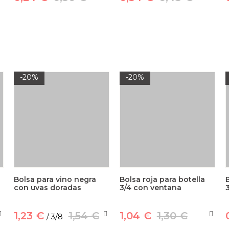
-20%
-20%
Bolsa para vino negra
Bolsa roja para botella
con uvas doradas
3/4 con ventana
1,23 €
1,54 €
1,04 €
1,30 €
/ 3/8