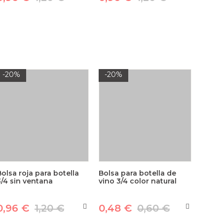
-20%
-20%
Bolsa roja para botella
Bolsa para botella de
3/4 sin ventana
vino 3/4 color natural
0,96 €
1,20 €
0,48 €
0,60 €