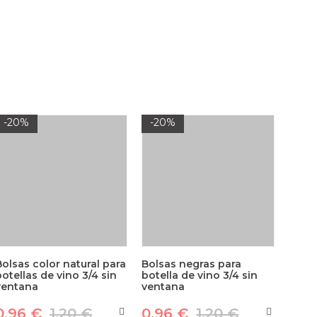
-20%
-20%
Bolsas color natural para
Bolsas negras para
botellas de vino 3/4 sin
botella de vino 3/4 sin
ventana
ventana
0,96 €
1,20 €
0,96 €
1,20 €