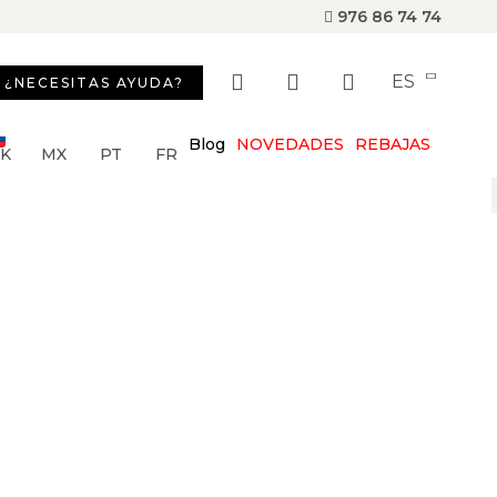
976 86 74 74
ES
¿NECESITAS AYUDA?
Blog
NOVEDADES
REBAJAS
SK
MX
PT
FR