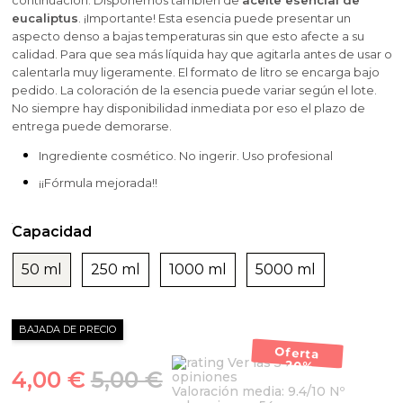
continuación. Disponemos también de
aceite esencial de
eucaliptus
. ¡Importante!
Esta esencia puede presentar un
aspecto denso a bajas temperaturas sin que esto afecte a su
calidad. Para que sea más líquida hay que agitarla antes de usar o
calentarla muy ligeramente. El formato de litro se encarga bajo
pedido. La coloración de la esencia puede variar según el lote.
No siempre hay disponibilidad inmediata por eso el plazo de
entrega puede demorarse.
Ingrediente cosmético. No ingerir.
Uso profesional
¡¡Fórmula mejorada!!
Capacidad
50 ml
250 ml
1000 ml
5000 ml
BAJADA DE PRECIO
Oferta
Ver las 54
-20%
4,00 €
5,00 €
opiniones
Valoración media:
9.4
/10 Nº