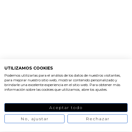
16/12/2020
Cliente verificado
Real. Muy intensa.
03/12/2020
Cliente verificado
Huele genial. Y mezclado con el de limón queda
fenomenal
UTILIZAMOS COOKIES
Podemos utilizarlas para el análisis de los datos de nuestros visitantes,
para mejorar nuestro sitio web, mostrar contenido personalizado y
brindarle una excelente experiencia en el sitio web. Para obtener más
información sobre las cookies que utilizamos, abre los ajustes.
24/11/2020
Cliente verificado
Aceptar todo
Muito perfumado.
No, ajustar
Rechazar