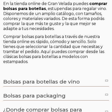
Aditivos para jabón y Cosmética
En la tienda online de Gran Velada puedes
comprar
bolsas para botellas
, estupendas para regalar vino.
Disponemos de un amplio catálogo, con tamaños,
Productos químicos
colores y materiales variados. De esta forma podrás
comprar la que más te guste y la que mejor se
Accesorios
adapte a tus necesidades.
Comprar bolsas para botellas a través de nuestra
Libros y revistas diy
tienda online es rápido, cómodo y sencillo. Solo
tienes que seleccionar la cantidad que necesitas y
Conchas, caracolas y estrellas de mar
tramitar el pedido. Aquí puedes comprar desde las
clásicas bolsas para botellas a modelos con
estampados.
Materiales para detalles hechos a mano
Huerto ecologico
Bolsas para botellas de vino
Cosmética coreana K-Beauty
Bolsas para packaging
Arenas de colores
¿Donde comprar bolsas para