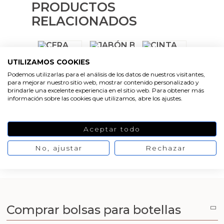
Emulsionantes Cosméticos
Cortador de jabon artesanal
Moldes para hacer Velas Étnicas
PRODUCTOS
Arcillas sales y exfoliantes
RELACIONADOS
Recipientes para velas
Aceite de Coco
Moldes para hacer velas navidad
Productos quimicos grado cosmético
Leches, aguas e hidrolatos
Moldes de Souvenirs para hacer velas DIY
UTILIZAMOS COOKIES
Granulos exfoliantes para cremas
VER
Podemos utilizarlas para el análisis de los datos de nuestros visitantes,
Recambio ambientador
Moldes para hacer velas Halloween
PRODUCTO
para mejorar nuestro sitio web, mostrar contenido personalizado y
VER
VER
Pegatinas para cremas
PRODUCTO
PRODUCTO
brindarle una excelente experiencia en el sitio web. Para obtener más
información sobre las cookies que utilizamos, abre los ajustes.
Productos personalizados
Moldes para hacer velas originales
Espátulas para Crema
Purpurinas, micas y nacarantes
Moldes velas despedida de soltera
Aceptar todo
VER
VER
PRODUCTO
PRODUCTO
No, ajustar
Rechazar
VER
Etiquetas para regalos
Moldes velas para rituales
PRODUCTO
Conservantes, Fijadores y reguladores de PH
Moldes para pantallas de parafina
Arcillas
Comprar bolsas para botellas