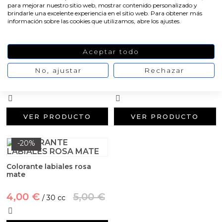
Aditivos para jabón y Cosmética
para mejorar nuestro sitio web, mostrar contenido personalizado y
brindarle una excelente experiencia en el sitio web. Para obtener más
-20%
-20%
información sobre las cookies que utilizamos, abre los ajustes.
Productos químicos
Accesorios
Aceptar todo
Colorante labiales rosa
Colorante labiales rosa
brillo oro
purpurina
No, ajustar
Rechazar
Libros y revistas diy
3,27 €
4,09 €
3,27 €
4,09 €
/ 30 cc
/ 30 cc
Conchas, caracolas y estrellas de mar
VER PRODUCTO
VER PRODUCTO
Materiales para detalles hechos a mano
-20%
Huerto ecologico
Colorante labiales rosa
mate
Cosmética coreana K-Beauty
4,00 €
5,00 €
/ 30 cc
Arenas de colores