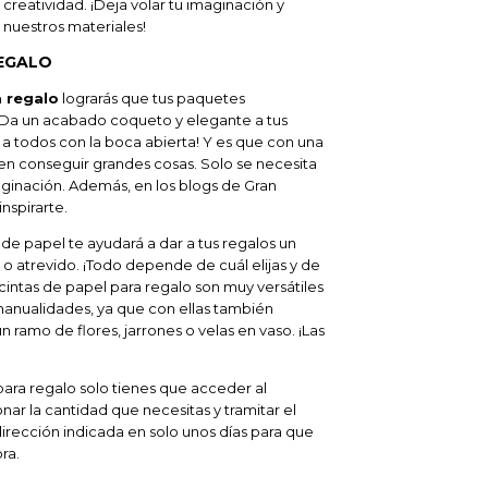
 creatividad. ¡Deja volar tu imaginación y
 nuestros materiales!
REGALO
a regalo
lograrás que tus paquetes
 ¡Da un acabado coqueto y elegante a tus
s a todos con la boca abierta! Y es que con una
en conseguir grandes cosas. Solo se necesita
inación. Además, en los blogs de Gran
nspirarte.
 de papel te ayudará a dar a tus regalos un
o o atrevido. ¡Todo depende de cuál elijas y de
intas de papel para regalo son muy versátiles
 manualidades, ya que con ellas también
 ramo de flores, jarrones o velas en vaso. ¡Las
ara regalo solo tienes que acceder al
nar la cantidad que necesitas y tramitar el
dirección indicada en solo unos días para que
ra.