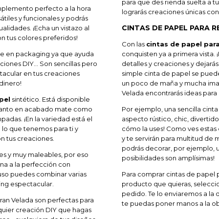
para que des rienda suelta a tu
mplemento perfecto a la hora
lograrás creaciones únicas con
tiles y funcionales y podrás
CINTAS DE PAPEL PARA 
alidades. ¡Echa un vistazo al
n tus colores preferidos!
Con las
cintas de papel par
ble en packaging ya que ayuda
conquisten ya a primera vista.
raciones DIY… Son sencillas pero
detalles y creaciones y dejará
ctacular en tus creaciones
simple cinta de papel se pued
dinero!
un poco de maña y mucha imag
Velada encontrarás ideas para i
pel
sintético. Está disponible
y tanto en acabado mate como
Por ejemplo, una sencilla cinta
mpadas. ¡En la variedad está el
aspecto rústico, chic, divertid
 lo que tenemos para ti y
cómo la uses! Como ves estas c
n tus creaciones.
y te servirán para multitud de
podrás decorar, por ejemplo, un
tes y muy maleables, por eso
posibilidades son amplísimas!
na a la perfección con
cluso puedes combinar varias
Para comprar cintas de papel p
ing espectacular.
producto que quieras, seleccio
pedido. Te lo enviaremos a la 
ran Velada son perfectas para
te puedas poner manos a la ob
quier creación DIY que hagas