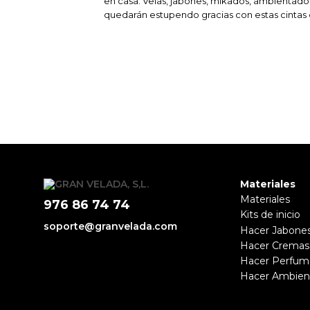
en casa. Velas, jabones, mikados, ambientador
quedarán estupendo gracias con estas cintas 
Materiales
Materiales
976 86 74 74
Kits de inicio
soporte@granvelada.com
Hacer Jabone
Hacer Cremas
Hacer Perfum
Hacer Ambien