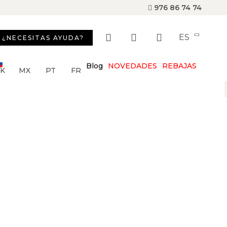
976 86 74 74
ES
¿NECESITAS AYUDA?
Blog
NOVEDADES
REBAJAS
SK
MX
PT
FR