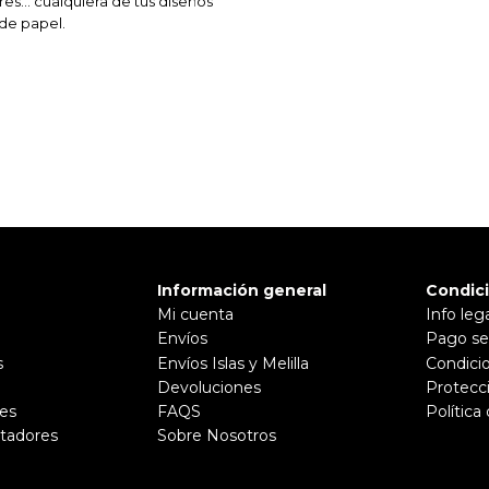
es... cualquiera de tus diseños
de papel.
Información general
Condic
Mi cuenta
Info leg
Envíos
Pago se
s
Envíos Islas y Melilla
Condici
Devoluciones
Protecc
es
FAQS
Política
tadores
Sobre Nosotros