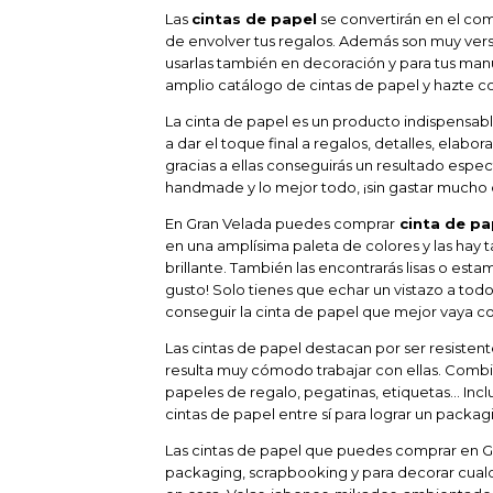
Las
cintas de papel
se convertirán en el co
de envolver tus regalos. Además son muy versá
usarlas también en decoración y para tus manu
amplio catálogo de cintas de papel y hazte co
La cinta de papel es un producto indispensa
a dar el toque final a regalos, detalles, elabo
gracias a ellas conseguirás un resultado espe
handmade y lo mejor todo, ¡sin gastar mucho 
En Gran Velada puedes comprar
cinta de pa
en una amplísima paleta de colores y las ha
brillante. También las encontrarás lisas o esta
gusto! Solo tienes que echar un vistazo a todo
conseguir la cinta de papel que mejor vaya co
Las cintas de papel destacan por ser resisten
resulta muy cómodo trabajar con ellas. Combi
papeles de regalo, pegatinas, etiquetas... In
cintas de papel entre sí para lograr un packag
Las cintas de papel que puedes comprar en G
packaging, scrapbooking y para decorar cual