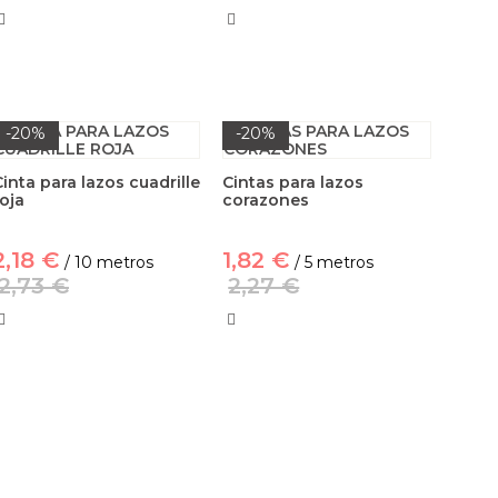
-20%
-20%
Cinta para lazos cuadrille
Cintas para lazos
roja
corazones
2,18 €
1,82 €
/ 10 metros
/ 5 metros
2,73 €
2,27 €