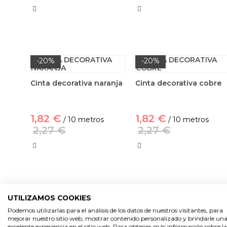
-20%
-20%
Cinta decorativa naranja
Cinta decorativa cobre
1,82 €
1,82 €
/ 10 metros
/ 10 metros
2,27 €
2,27 €
1
2
UTILIZAMOS COOKIES
Podemos utilizarlas para el análisis de los datos de nuestros visitantes, para
mejorar nuestro sitio web, mostrar contenido personalizado y brindarle un
excelente experiencia en el sitio web. Para obtener más información sobre la