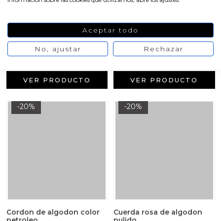
Cordon de algodon azul
Set para envolver regalos
artesanales
Aceptar todo
2,36 €
6,91 €
/ Rollo de 10
/ Navidad
2,95 €
8,64 €
metros.
No, ajustar
Rechazar
VER PRODUCTO
VER PRODUCTO
-20%
-20%
Cordon de algodon color
Cuerda rosa de algodon
petroleo
pulido