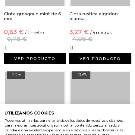
Cinta grosgrain mint de 6
Cinta rustica algodon
mm
blanca
0,63 €
3,27 €
/ 1 metro
/ 5 metros
0,78 €
4,09 €
VER PRODUCTO
VER PRODUCTO
-20%
-20%
UTILIZAMOS COOKIES
Podemos utilizarlas para el análisis de los datos de nuestros visitantes,
para mejorar nuestro sitio web, mostrar contenido personalizado y
brindarle una excelente experiencia en el sitio web. Para obtener más
información sobre las cookies que utilizamos, abre los ajustes.