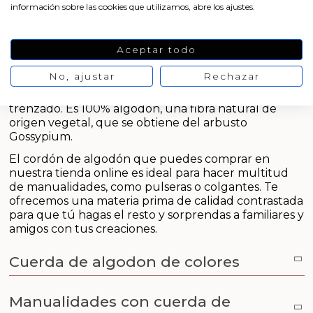
Emulsionantes Cosméticos
Cortador de jabon artesanal
Comprar cordon de algodon
información sobre las cookies que utilizamos, abre los ajustes.
Arcillas sales y exfoliantes
Moldes para hacer velas originales
Recipientes para velas
Aceite de Coco
En Gran Velada puedes
comprar cordón de
Aceptar todo
algodón
en varios colores a elegir: blanco, natural,
Productos quimicos grado cosmético
naranja, rosa, granate, verde, turquesa o azul marino.
Moldes velas despedida de soltera
Leches, aguas e hidrolatos
No, ajustar
Rechazar
Está a la venta en rollos de diez o de cien metros,
Granulos exfoliantes para cremas
tiene un grosor aproximado de 2,5 mm y está
Moldes velas para rituales
Recambio ambientador
trenzado. Es 100% algodón, una fibra natural de
origen vegetal, que se obtiene del arbusto
Pegatinas para cremas
Gossypium.
Moldes para pantallas de parafina
Productos personalizados
Espátulas para Crema
El cordón de algodón que puedes comprar en
nuestra tienda online es ideal para hacer multitud
Purpurinas, micas y nacarantes
de manualidades, como pulseras o colgantes. Te
ofrecemos una materia prima de calidad contrastada
Etiquetas para regalos
para que tú hagas el resto y sorprendas a familiares y
amigos con tus creaciones.
Conservantes, Fijadores y reguladores de PH
Cuerda de algodon de colores
Arcillas
Manualidades con cuerda de