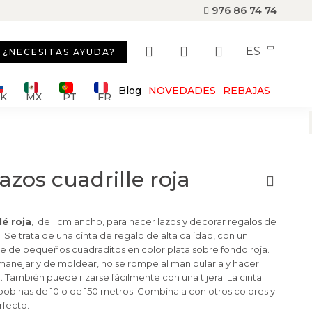
976 86 74 74
ES
¿NECESITAS AYUDA?
Blog
NOVEDADES
REBAJAS
SK
MX
PT
FR
azos cuadrille roja
lé roja
, de 1 cm ancho, para hacer lazos y decorar regalos de
. Se trata de una cinta de regalo de alta calidad, con un
 de pequeños cuadraditos en color plata sobre fondo roja.
e manejar y de moldear, no se rompe al manipularla y hacer
o. También puede rizarse fácilmente con una tijera. La cinta
 bobinas de 10 o de 150 metros. Combínala con otros colores y
rfecto.