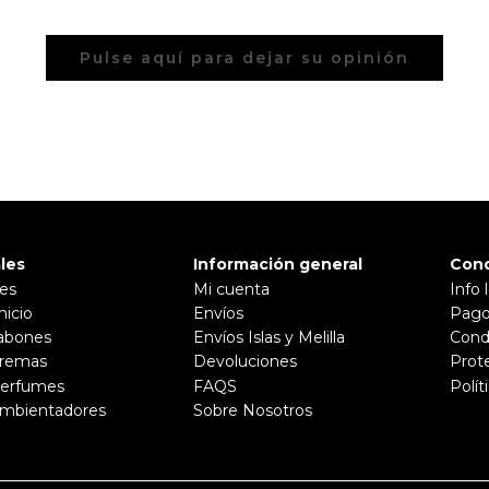
Pulse aquí para dejar su opinión
les
Información general
Cond
les
Mi cuenta
Info 
nicio
Envíos
Pago
abones
Envíos Islas y Melilla
Cond
Cremas
Devoluciones
Prot
Perfumes
FAQS
Polít
Ambientadores
Sobre Nosotros