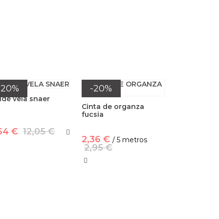
-20%
-20%
de vela snaer
Cinta de organza
fucsia
64 €
12,05 €
2,36 €
/ 5 metros
2,95 €