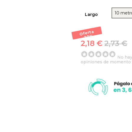
10 metr
Largo
Oferta
-20
%
2,18 €
2,73 €
No ha
opiniones de momento