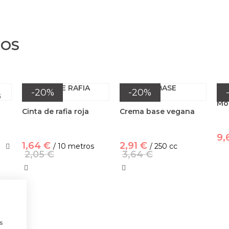
DOS
-20%
-20%
Mol
Cinta de rafia roja
Crema base vegana
9,
1,64 €
2,91 €
/ 10 metros
/ 250 cc
2,05 €
3,64 €
a
s