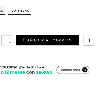
os
150 metros
+
AÑADIR AL CARRITO
-
y