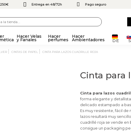
e 250€
Entrega en 48/72h
Pago seguro
er
Hacer Velas
Hacer
Hacer
mética
y Fanales
perfumes
Ambientadores
DE
LVER
CINTAS DE PAPEL
CINTA PARA LAZOS CUADRILLE ROJA
Cinta para l
Cinta para lazos cuadril
forma elegante y detallista
delicado estampado a base
Es muy resistente, fácil d
lazos resultará muy sencill
cuadrillé roja se vende en
consigue un packaging pe