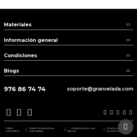
Materiales
Información general
Condiciones
Blogs
976 86 74 74
soporte@granvelada.com
GRAN
Todos los derechos
Programación por
Diseño por
|
|
|
VELADA ©
reservados
Idenet
Numéricco