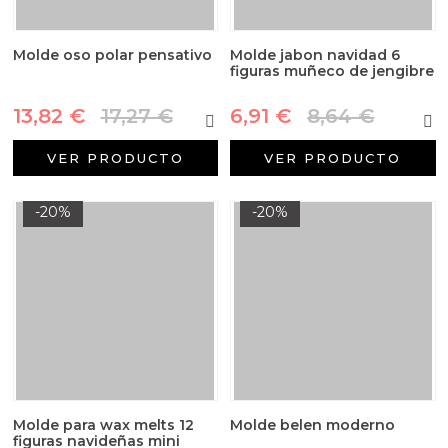
Molde oso polar pensativo
Molde jabon navidad 6
figuras muñeco de jengibre
13,82 €
17,27 €
6,91 €
8,64 €
VER PRODUCTO
VER PRODUCTO
-20%
-20%
Molde para wax melts 12
Molde belen moderno
figuras navideñas mini