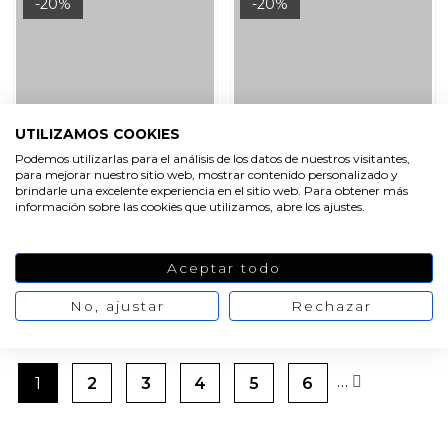
-20%
-20%
UTILIZAMOS COOKIES
Podemos utilizarlas para el análisis de los datos de nuestros visitantes,
para mejorar nuestro sitio web, mostrar contenido personalizado y
brindarle una excelente experiencia en el sitio web. Para obtener más
información sobre las cookies que utilizamos, abre los ajustes.
Molde 2 bastones de
Molde 8 figuras del belen
Navidad
Aceptar todo
8,00 €
10,00 €
54,36 €
67,95 €
No, ajustar
Rechazar
VER PRODUCTO
VER PRODUCTO
…
1
2
3
4
5
6