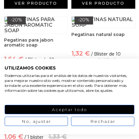
Aceites y Mantecas
VER PRODUCTO
VER PRODUCTO
Aceites Esenciales
-20%
-20%
Pegatinas natural soap
Pegatinas para jabon
aromatic soap
1,32 €
/ Blíster de 10
1,64 €
/ Blíster de 10.
1,65 €
pegatinas.
2,05 €
Transparente.
UTILIZAMOS COOKIES
Podemos utilizarlas para el análisis de los datos de nuestros visitantes,
para mejorar nuestro sitio web, mostrar contenido personalizado y
VER PRODUCTO
brindarle una excelente experiencia en el sitio web. Para obtener más
VER PRODUCTO
información sobre las cookies que utilizamos, abre los ajustes.
-20%
-20%
Aceptar todo
Pegatinas jabon de carbon
No, ajustar
Rechazar
activo
Pegatinas sabonete feito a
mao
1,06 €
1,33 €
/ 1 blister