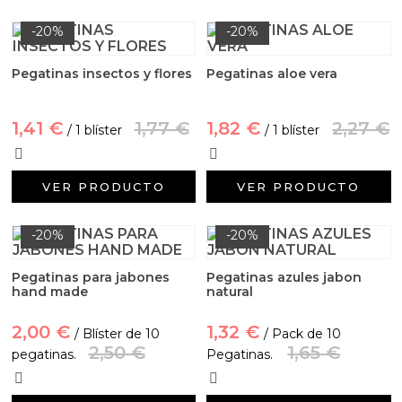
Aditivos para jabón y Cosmética
-20%
-20%
Productos químicos
Pegatinas insectos y flores
Pegatinas aloe vera
Accesorios
1,41 €
1,77 €
1,82 €
2,27 €
/ 1 blíster
/ 1 blíster
Libros y revistas diy
Conchas, caracolas y estrellas de mar
VER PRODUCTO
VER PRODUCTO
Materiales para detalles hechos a mano
-20%
-20%
Huerto ecologico
Pegatinas para jabones
Pegatinas azules jabon
hand made
natural
Cosmética coreana K-Beauty
2,00 €
1,32 €
/ Blíster de 10
/ Pack de 10
2,50 €
1,65 €
pegatinas.
Pegatinas.
Arenas de colores