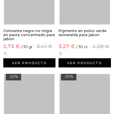
Colorante negro no migra
Pigmento en polvo verde
en pasta concentrado para
esmeralda para jabon
jabon
2,73 €
3,41 €
3,27 €
4,09 €
/ 30 gr
/ 30 cc
VER PRODUCTO
VER PRODUCTO
-20%
-20%