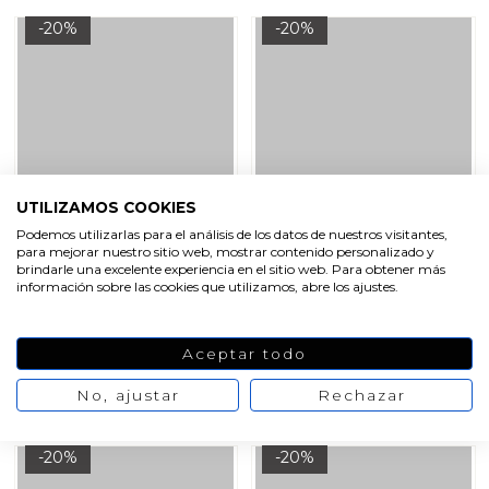
-20%
-20%
UTILIZAMOS COOKIES
Podemos utilizarlas para el análisis de los datos de nuestros visitantes,
para mejorar nuestro sitio web, mostrar contenido personalizado y
Pigmento en polvo marron
Pigmento en polvo rosa
brindarle una excelente experiencia en el sitio web. Para obtener más
claro para jabon
chicle para jabon
información sobre las cookies que utilizamos, abre los ajustes.
3,27 €
4,09 €
3,45 €
4,32 €
/ 30 cc
/ 30 cc
Aceptar todo
No, ajustar
Rechazar
VER PRODUCTO
VER PRODUCTO
-20%
-20%