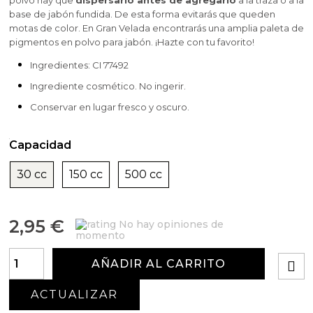
polvo hay que
dispersarlo antes de agregarlo
a la traza o a la
base de jabón fundida. De esta forma evitarás que queden
motas de color. En Gran Velada encontrarás una amplia paleta de
pigmentos en polvo para jabón. ¡Hazte con tu favorito!
Ingredientes: CI 77492
Ingrediente cosmético. No ingerir.
Conservar en lugar fresco y oscuro.
Capacidad
30 cc
150 cc
500 cc
2,95 €
No hay opiniones de
momento
AÑADIR AL CARRITO