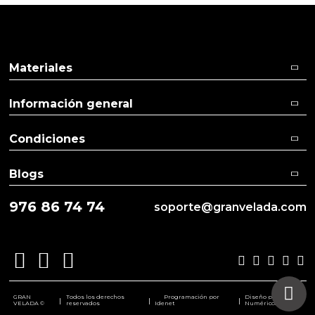
Materiales
Información general
Condiciones
Blogs
976 86 74 74
soporte@granvelada.com
GRAN
Todos los derechos
Programación por
Diseño por
|
|
|
VELADA ©
reservados
Idenet
Numéricco