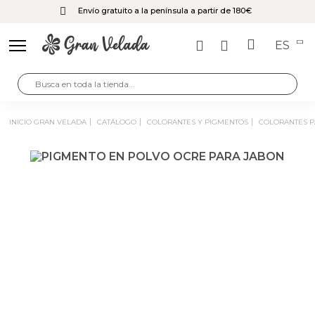
Envío gratuito a la península a partir de 180€
ES
INICIO GRAN VELADA
CATÁLOGO
COLORANTES Y PIGMENTOS
COLORANTES 