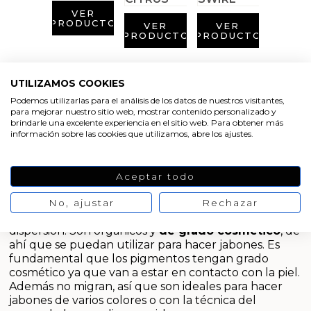
Aditivos para jabón y Cosmética
VER
PRODUCTO
VER
VER
PRODUCTO
PRODUCTO
Productos químicos
Accesorios
UTILIZAMOS COOKIES
Podemos utilizarlas para el análisis de los datos de nuestros visitantes,
Pigmentos para jabón
Libros y revistas diy
para mejorar nuestro sitio web, mostrar contenido personalizado y
brindarle una excelente experiencia en el sitio web. Para obtener más
información sobre las cookies que utilizamos, abre los ajustes.
Estos
pigmentos
se pueden utilizar para
hacer
Conchas, caracolas y estrellas de mar
jabón de aceite y jabón de glicerina
. Son estables
e inalterables, por eso no se alteran, es decir no
Materiales para detalles hechos a mano
Aceptar todo
cambia ni el color ni la intensidad; algo que es muy
frecuente que ocurra con otros muchos colorantes.
No, ajustar
Rechazar
Huerto ecologico
Se trata de pigmentos en polvo que colorean por
dispersión. Son orgánicos y
de grado cosmético
, de
ahí que se puedan utilizar para hacer jabones. Es
Cosmética coreana K-Beauty
fundamental que los pigmentos tengan grado
cosmético ya que van a estar en contacto con la piel.
Arenas de colores
Además no migran, así que son ideales para hacer
jabones de varios colores o con la técnica del