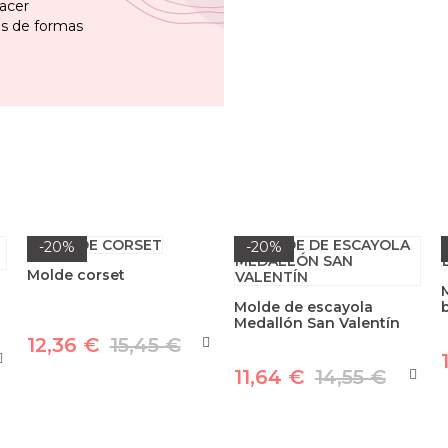
acer
s de formas
-20%
-20%
Molde corset
Molde de escayola
b
Medallón San Valentín
12,36 €
15,45 €
11,64 €
14,55 €