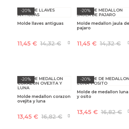
-20%
-20%
Molde llaves antiguas
Molde medallon jaula d
pajaro
11,45 €
14,32 €
11,45 €
14,32 €
-20%
-20%
Molde de medallon luna
Molde medallon corazon
y osito
ovejita y luna
13,45 €
16,82 €
13,45 €
16,82 €