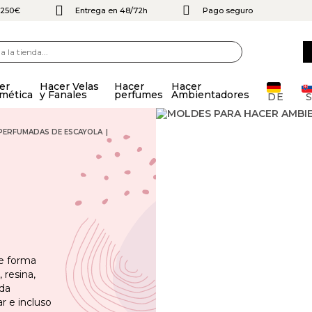
e 250€
Entrega en 48/72h
Pago seguro
er
Hacer Velas
Hacer
Hacer
mética
y Fanales
perfumes
Ambientadores
DE
 PERFUMADAS DE ESCAYOLA
de forma
 resina,
ida
r e incluso