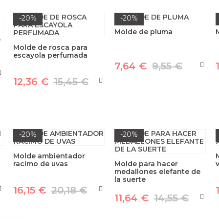
-20%
-20%
Molde de pluma
e
Molde de rosca para
escayola perfumada
7,64 €
9,55 €
12,36 €
15,45 €
-20%
-20%
Molde ambientador
racimo de uvas
Molde para hacer
v
medallones elefante de
la suerte
16,15 €
20,18 €
11,64 €
14,55 €