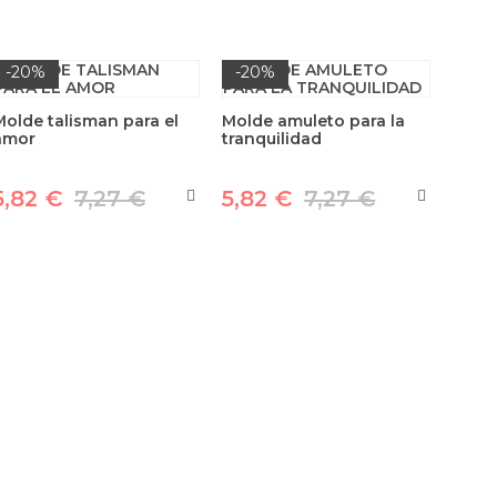
-20%
-20%
Molde talisman para el
Molde amuleto para la
amor
tranquilidad
5,82 €
7,27 €
5,82 €
7,27 €