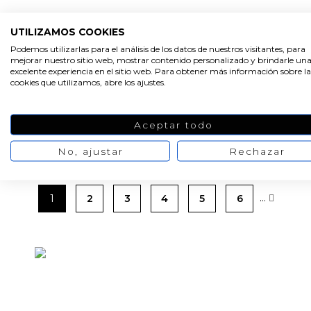
UTILIZAMOS COOKIES
-20%
-20%
Podemos utilizarlas para el análisis de los datos de nuestros visitantes, para
mejorar nuestro sitio web, mostrar contenido personalizado y brindarle un
excelente experiencia en el sitio web. Para obtener más información sobre la
Molde vestido bailarina
Molde medallon
cookies que utilizamos, abre los ajustes.
zapatillas de ballet
10,55 €
13,18 €
11,45 €
14,32 €
Aceptar todo
No, ajustar
Rechazar
…
1
2
3
4
5
6