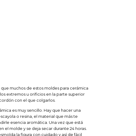
a que muchos de estos moldes para cerámica
os extremos u orificios en la parte superior
l cordón con el que colgarlos.
ámica es muy sencillo. Hay que hacer una
cayola o resina, el material que más te
dirle esencia aromática. Una vez que está
n el molde y se deja secar durante 24 horas.
smolda la figura con cuidado y así de fácil