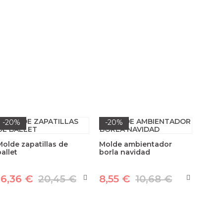
-20%
-20%
Molde zapatillas de
Molde ambientador
allet
borla navidad
16,36 €
20,45 €
8,55 €
10,68 €