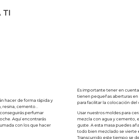
 TI
Es importante tener en cuent
tienen pequeñas aberturas en l
án hacer de forma rápida y
para facilitar la colocación de
 resina, cemento...
 conseguirás perfumar
Usar nuestros moldes para cer
coche. Aquí encontrarás
mezcla con agua y cemento, es
fumada con los que hacer
guste. A esta masa puedes aña
todo bien mezclado se vierte e
Transcurrido este tiempo se de