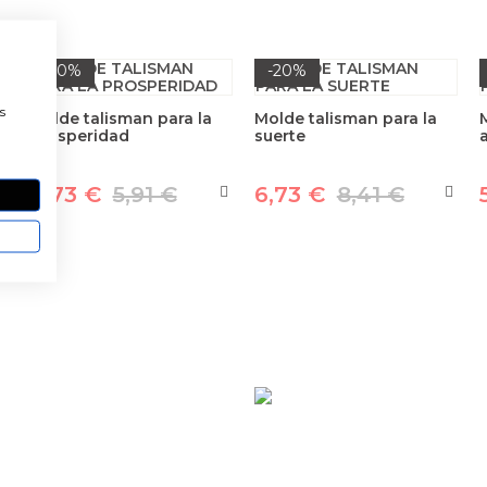
-20%
-20%
a
s
Molde talisman para la
Molde talisman para la
prosperidad
suerte
4,73 €
5,91 €
6,73 €
8,41 €