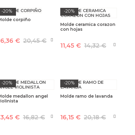
-20%
-20%
Molde corpiño
Molde ceramica corazon
con hojas
16,36 €
20,45 €
11,45 €
14,32 €
-20%
-20%
Molde medallon angel
Molde ramo de lavanda
iolinista
13,45 €
16,82 €
16,15 €
20,18 €