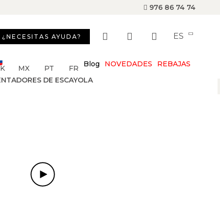
976 86 74 74
ES
¿NECESITAS AYUDA?
Blog
NOVEDADES
REBAJAS
SK
MX
PT
FR