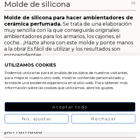
Emulsionantes Cosméticos
Cortador de jabon artesanal
Moldes para hacer Velas Étnicas
Molde de silicona
Arcillas sales y exfoliantes
Recipientes para velas
Aceite de Coco
Moldes para hacer velas navidad
Molde de silicona
para hacer ambientadores de
cerámica perfumada.
Se trata de una elaboración
Productos quimicos grado cosmético
muy sencilla con la que conseguirás originales
Leches, aguas e hidrolatos
Moldes de Souvenirs para hacer velas DIY
ambientadores para los armarios, los cajones, el
Granulos exfoliantes para cremas
coche... ¡Hazte ahora con este molde y ponte manos
Recambio ambientador
Moldes para hacer velas Halloween
a la obra! Es fácil de utilizar y los resultados son
sorprendentes.
Pegatinas para cremas
Productos personalizados
Moldes para hacer velas originales
Este molde se caracteriza por ser
antiadherente y
UTILIZAMOS COOKIES
Espátulas para Crema
flexible
, lo que facilita mucho el desmoldado. Para
Podemos utilizarlas para el análisis de los datos de nuestros visitantes,
conservar en buen estado el molde hay que
para mejorar nuestro sitio web, mostrar contenido personalizado y
Purpurinas, micas y nacarantes
Moldes velas despedida de soltera
brindarle una excelente experiencia en el sitio web. Para obtener más
limpiarlo y secarlo bien después de cada uso.
información sobre las cookies que utilizamos, abre los ajustes.
Además se recomienda guardarlo en un lugar sin
Etiquetas para regalos
Moldes velas para rituales
luz directa y sin humedad. Siguiendo estas
recomendaciones podrás reutilizarlo siempre que lo
Aceptar todo
necesites.
Conservantes, Fijadores y reguladores de PH
Moldes para pantallas de parafina
No, ajustar
Rechazar
Molde para hacer cerámica
Arcillas
perfumada