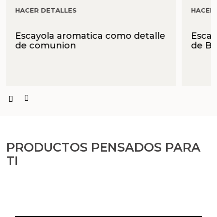
Aceites y Mantecas
HACER DETALLES
HACER
Aceites Esenciales
Escayola aromatica como detalle
Escay
de comunion
de Ba
PRODUCTOS PENSADOS PARA
TI