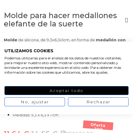
Molde para hacer medallones
elefante de la suerte
Molde
de silicona, de 9,3x6,3x1cm, en forma de
medallón con
un elefante de la suerte
en relieve. Es perfecto para hacer
UTILIZAMOS COOKIES
cerámica perfumada y regalar como detalle de invitado. Este
molde destaca por su resistencia. También es elástico y
Podemos utilizarlas para el análisis de los datos de nuestros visitantes,
para mejorar nuestro sitio web, mostrar contenido personalizado y
antiadherente, muy cómodo trabajar con él. Además del molde,
brindarle una excelente experiencia en el sitio web. Para obtener más
en Gran Velada tienes a tu disposición todos los materiales
información sobre las cookies que utilizamos, abre los ajustes.
necesarios para
hacer cerámica perfumada
: resina al agua,
esencia aromática, pigmentos… ¡Conseguirás unos detalles
ideales para perfumar armarios, cajones, zapateros…! Quedan
Aceptar todo
estupendos y resultan económicos de elaborar. Pincha en más
detalles para ver paso a paso
cómo hacer cerámica
No, ajustar
Rechazar
perfumada
.
Medidas: 9,3 x 6,3 x 1 cm
Oferta
-20%