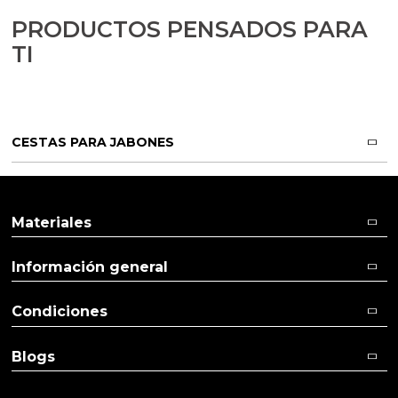
Arcillas
PRODUCTOS PENSADOS PARA
Aditivos para jabón y Cosmética
TI
Productos químicos
Accesorios
CESTAS PARA JABONES
Libros y revistas diy
Materiales
Conchas, caracolas y estrellas de mar
Información general
Materiales para detalles hechos a mano
Condiciones
Huerto ecologico
Blogs
Cosmética coreana K-Beauty