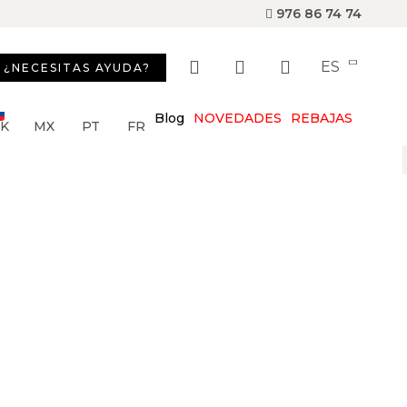
976 86 74 74
ES
¿NECESITAS AYUDA?
Blog
NOVEDADES
REBAJAS
SK
MX
PT
FR