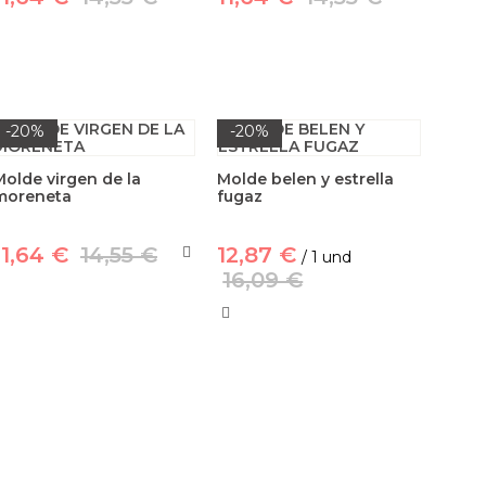
-20%
-20%
Molde virgen de la
Molde belen y estrella
moreneta
fugaz
11,64 €
14,55 €
12,87 €
/ 1 und
16,09 €