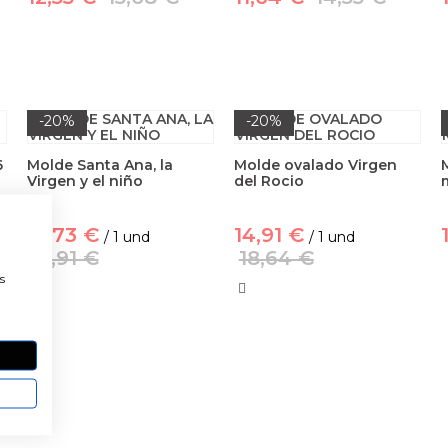
-20%
-20%
6
Molde Santa Ana, la
Molde ovalado Virgen
Virgen y el niño
del Rocio
12,73 €
14,91 €
/ 1 und
/ 1 und
15,91 €
18,64 €
a
s