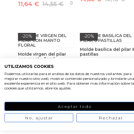
11,64 €
14,55 €
-20%
-20%
Molde basilica del pilar 
Molde virgen del pilar
pastillas
con manto floral
UTILIZAMOS COOKIES
17,27 €
21,59 €
Podemos utilizarlas para el análisis de los datos de nuestros visitantes, para
8,73 €
10,91 €
mejorar nuestro sitio web, mostrar contenido personalizado y brindarle un
excelente experiencia en el sitio web. Para obtener más información sobre la
cookies que utilizamos, abre los ajustes.
Aceptar todo
1
2
No, ajustar
Rechazar