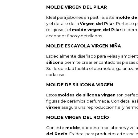
MOLDE VIRGEN DEL PILAR
Ideal para jabones en pastilla, este
molde de 
y el detalle de la
Virgen del Pilar
. Perfecto p
religiosos, el
molde virgen del Pilar
te perm
acabados finos y detallados.
MOLDE ESCAYOLA VIRGEN NIÑA
Especialmente diseñado para velas y ambien
silicona
permite crear encantadoras piezas d
Su flexibilidad facilita el desmolde, garantiz
cada uso.
MOLDE DE SILICONA VIRGEN
Estos
moldes de silicona virgen
son perfec
figuras de cerámica perfumada. Con detalles 
virgen
asegura una reproducción fiel y hermo
MOLDE VIRGEN DEL ROCÍO
Con este
molde
, puedes crear jabones y vel
del Rocío
. Es ideal para productos artesanale