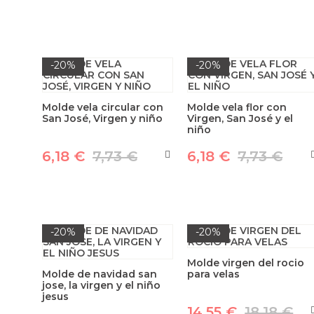
-20%
-20%
Molde vela circular con
Molde vela flor con
San José, Virgen y niño
Virgen, San José y el
niño
6,18 €
7,73 €
6,18 €
7,73 €
-20%
-20%
Molde virgen del rocio
Molde de navidad san
para velas
jose, la virgen y el niño
jesus
14,55 €
18,18 €