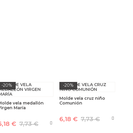
-20%
-20%
Molde vela cruz niño
Molde vela medallón
Comunión
Virgen María
6,18 €
7,73 €
6,18 €
7,73 €