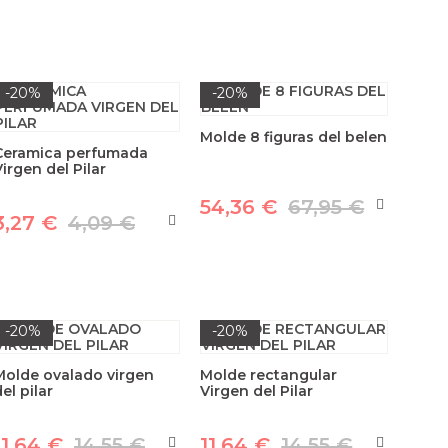
-20%
-20%
Molde 8 figuras del belen
Ceramica perfumada
Virgen del Pilar
54,36 €
67,95 €
3,27 €
4,09 €
-20%
-20%
Molde ovalado virgen
Molde rectangular
el pilar
Virgen del Pilar
11,64 €
14,55 €
11,64 €
14,55 €