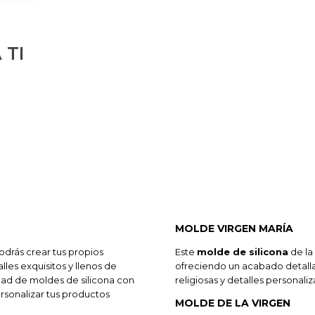
 TI
MOLDE VIRGEN MARÍA
odrás crear tus propios
Este
molde de silicona
de la
les exquisitos y llenos de
ofreciendo un acabado detalla
dad de moldes de silicona con
religiosas y detalles personali
ersonalizar tus productos
MOLDE DE LA VIRGEN