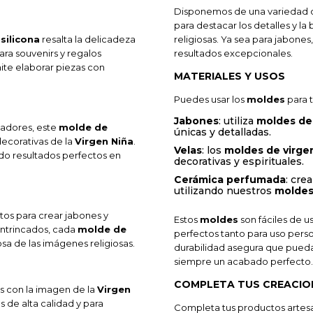
Disponemos de una variedad
para destacar los detalles y l
silicona
resalta la delicadeza
religiosas. Ya sea para jabones
ara souvenirs y regalos
resultados excepcionales.
ite elaborar piezas con
MATERIALES Y USOS
Puedes usar los
moldes
para t
Jabones
: utiliza
moldes de 
tadores, este
molde de
únicas y detalladas.
ecorativas de la
Virgen Niña
.
Velas
: los
moldes de virge
ando resultados perfectos en
decorativas y espirituales.
Cerámica perfumada
: cre
utilizando nuestros
molde
tos para crear jabones y
Estos
moldes
son fáciles de us
intrincados, cada
molde de
perfectos tanto para uso pers
sa de las imágenes religiosas.
durabilidad asegura que pueda
siempre un acabado perfecto.
COMPLETA TUS CREACIO
as con la imagen de la
Virgen
s de alta calidad y para
Completa tus productos artes