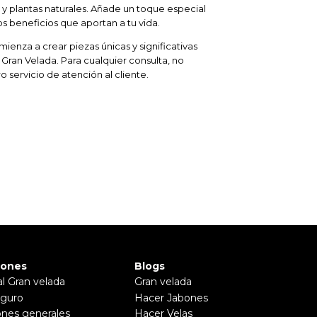
 y plantas naturales. Añade un toque especial
los beneficios que aportan a tu vida.
ienza a crear piezas únicas y significativas
Gran Velada. Para cualquier consulta, no
 servicio de atención al cliente.
iones
Blogs
al Gran velada
Gran velada
guro
Hacer Jabones
ones generales
Hacer Velas