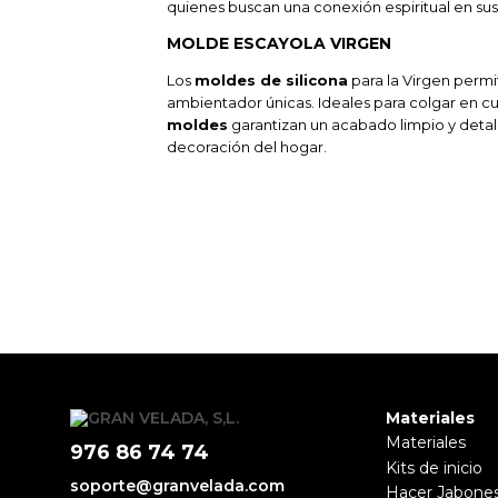
quienes buscan una conexión espiritual en sus
MOLDE ESCAYOLA VIRGEN
Los
moldes de silicona
para la Virgen permi
ambientador únicas. Ideales para colgar en cu
moldes
garantizan un acabado limpio y detal
decoración del hogar.
Materiales
Materiales
976 86 74 74
Kits de inicio
soporte@granvelada.com
Hacer Jabone