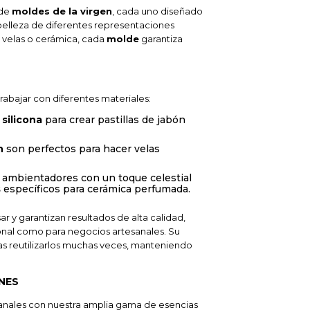
 de
moldes de la virgen
, cada uno diseñado
a belleza de diferentes representaciones
, velas o cerámica, cada
molde
garantiza
rabajar con diferentes materiales:
silicona
para crear pastillas de jabón
n
son perfectos para hacer velas
a ambientadores con un toque celestial
s
específicos para cerámica perfumada.
ar y garantizan resultados de alta calidad,
onal como para negocios artesanales. Su
s reutilizarlos muchas veces, manteniendo
NES
anales con nuestra amplia gama de esencias