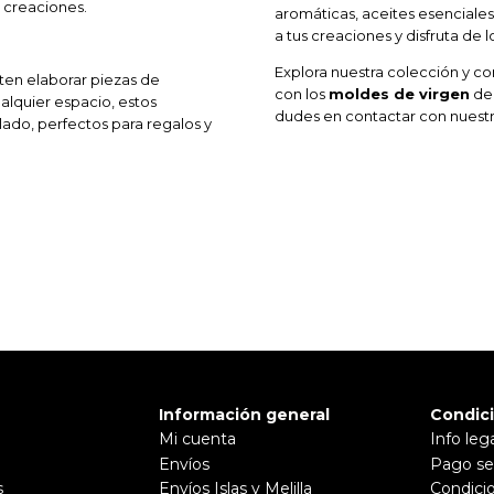
 creaciones.
aromáticas, aceites esenciales
a tus creaciones y disfruta de 
Explora nuestra colección y com
ten elaborar piezas de
con los
moldes de virgen
de 
alquier espacio, estos
dudes en contactar con nuestro
lado, perfectos para regalos y
Información general
Condic
Mi cuenta
Info leg
Envíos
Pago se
s
Envíos Islas y Melilla
Condici