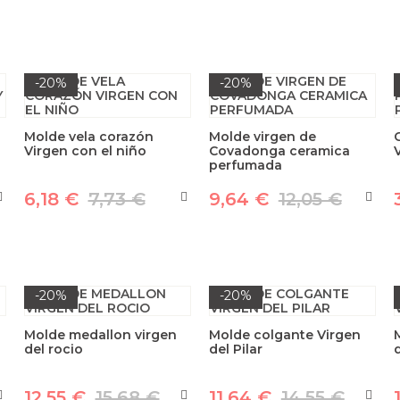
-20%
-20%
Molde vela corazón
Molde virgen de
Virgen con el niño
Covadonga ceramica
perfumada
6,18 €
7,73 €
9,64 €
12,05 €
-20%
-20%
Molde medallon virgen
Molde colgante Virgen
del rocio
del Pilar
d
12,55 €
15,68 €
11,64 €
14,55 €