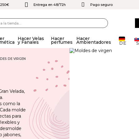
e 250€
Entrega en 48/72h
Pago seguro
er
Hacer Velas
Hacer
Hacer
mética
y Fanales
perfumes
Ambientadores
DE
DES DE VIRGEN
ran Velada,
a.
s como la
s. Cada molde
ectas para
lexibles y
n desmolde
o jabones,