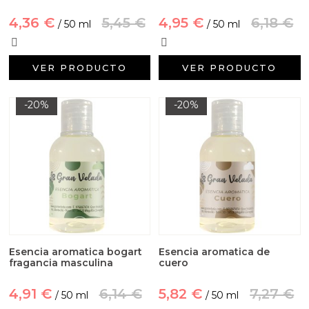
Aditivos para jabón y Cosmética
4,36 €
5,45 €
4,95 €
6,18 €
/ 50 ml
/ 50 ml
Productos químicos
VER PRODUCTO
VER PRODUCTO
Accesorios
-20%
-20%
Libros y revistas diy
Conchas, caracolas y estrellas de mar
Materiales para detalles hechos a mano
Huerto ecologico
Cosmética coreana K-Beauty
Esencia aromatica bogart
Esencia aromatica de
fragancia masculina
cuero
Arenas de colores
4,91 €
6,14 €
5,82 €
7,27 €
/ 50 ml
/ 50 ml