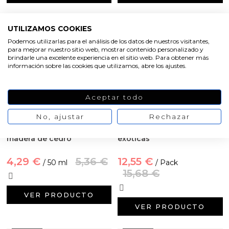
-20%
-20%
UTILIZAMOS COOKIES
Podemos utilizarlas para el análisis de los datos de nuestros visitantes,
para mejorar nuestro sitio web, mostrar contenido personalizado y
brindarle una excelente experiencia en el sitio web. Para obtener más
información sobre las cookies que utilizamos, abre los ajustes.
Aceptar todo
No, ajustar
Rechazar
Esencia aromatica de
Pack ahorro esencias
madera de cedro
exoticas
4,29 €
5,36 €
12,55 €
/ 50 ml
/ Pack
15,68 €
VER PRODUCTO
VER PRODUCTO