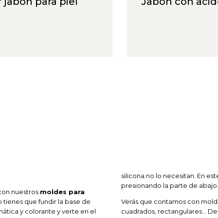
Jabon con acido salicilico
silicona no lo necesitan. En est
presionando la parte de abajo
 con nuestros
moldes para
o tienes que fundir la base de
Verás que contamos con molde
ática y colorante y verte en el
cuadrados, rectangulares… D