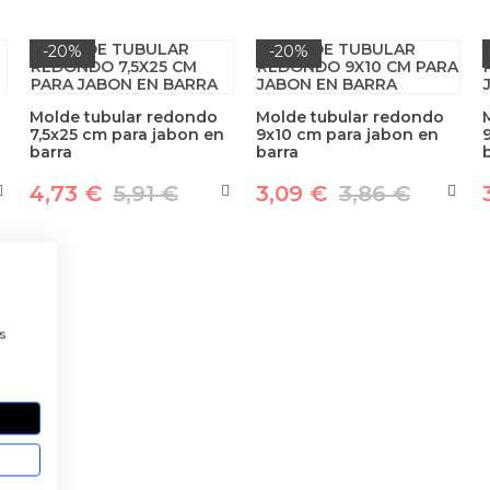
-20%
-20%
Molde tubular redondo
Molde tubular redondo
7,5x25 cm para jabon en
9x10 cm para jabon en
barra
barra
4,73 €
5,91 €
3,09 €
3,86 €
a
s
 TI