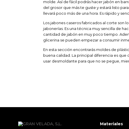
molde. Así de fácil podrás hacer jabón en barr
del grosor que más te guste y estará listo para
llevará poco más de una hora. Es rápido y senci
Los jabones caseros fabricados al corte son lo
jabonerías. Es una técnica muy sencilla de hac
cantidad de jabón en muy poco tiempo. Ade
glicerina se pueden empezar a consumir inm
En esta sección encontrarás moldes de plástic
buena calidad. La principal diferencia es que
usar desmoldante para que no se pegue, mien
Materiales