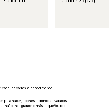
Jabon zigzag
Ja
N
e caso, las barras salen fácilmente
.
s para hacer jabones redondos, ovalados,
e tamaño más grande o más pequeño. Todos