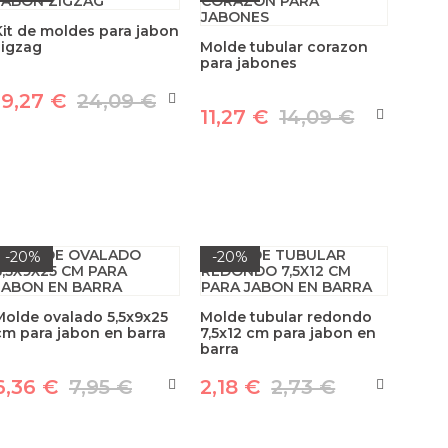
Kit de moldes para jabon
zigzag
Molde tubular corazon
para jabones
19,27 €
24,09 €
11,27 €
14,09 €
-20%
-20%
Molde ovalado 5,5x9x25
Molde tubular redondo
cm para jabon en barra
7,5x12 cm para jabon en
barra
6,36 €
7,95 €
2,18 €
2,73 €