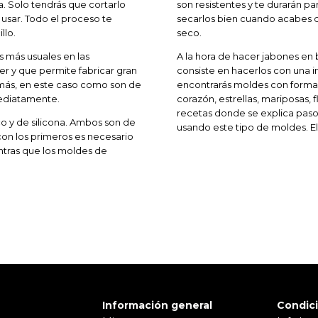
a. Solo tendrás que cortarlo
son resistentes y te durarán par
 usar. Todo el proceso te
secarlos bien cuando acabes de
llo.
seco.
s más usuales en las
A la hora de hacer jabones en 
er y que permite fabricar gran
consiste en hacerlos con una i
más, en este caso como son de
encontrarás moldes con formas
ediatamente.
corazón, estrellas, mariposas, 
recetas donde se explica paso
o y de silicona. Ambos son de
usando este tipo de moldes. El
 con los primeros es necesario
tras que los moldes de
Información general
Condic