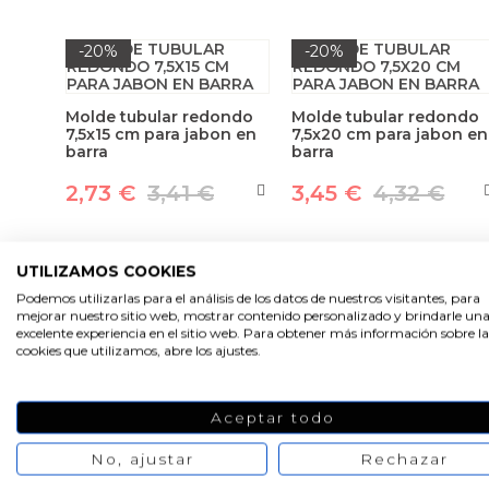
-20%
-20%
Molde tubular redondo
Molde tubular redondo
7,5x15 cm para jabon en
7,5x20 cm para jabon en
barra
barra
2,73 €
3,41 €
3,45 €
4,32 €
UTILIZAMOS COOKIES
Podemos utilizarlas para el análisis de los datos de nuestros visitantes, para
1
2
mejorar nuestro sitio web, mostrar contenido personalizado y brindarle un
excelente experiencia en el sitio web. Para obtener más información sobre la
cookies que utilizamos, abre los ajustes.
Aceptar todo
PRODUCTOS PENSADOS PARA
No, ajustar
Rechazar