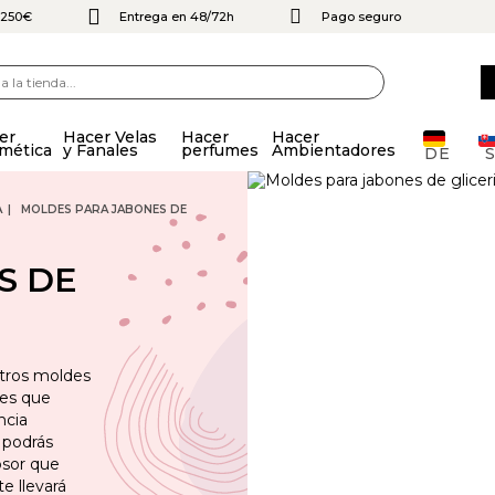
e 250€
Entrega en 48/72h
Pago seguro
er
Hacer Velas
Hacer
Hacer
mética
y Fanales
perfumes
Ambientadores
DE
A
MOLDES PARA JABONES DE
S DE
stros moldes
nes que
ncia
l podrás
osor que
te llevará