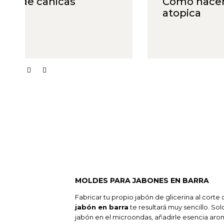
Como hacer jabon para piel
atopica
MOLDES PARA JABONES EN BARRA
Fabricar tu propio jabón de glicerina al corte
jabón en barra
te resultará muy sencillo. Sol
jabón en el microondas, añadirle esencia arom