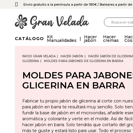
Envío gratuito a la península a partir de 180€
/ Baleares a partir d
Kit
Hacer
Hacer
Hac
CATÁLOGO
Manualidades
jabón
cremas
Cos
INICIO GRAN VELADA
HACER JABÓN
HACER JABÓN DE GLICERIN
GLICERINA
MOLDES PARA JABONES DE GLICERINA EN BARRA
MOLDES PARA JABONE
GLICERINA EN BARRA
Fabricar tu propio jabón de glicerina al corte con nue
para jabón en barra te resultará muy sencillo. Solo tie
fundir la base de jabón en el microondas, añadirle ese
aromática y colorante y verte en el molde. Así de fáci
hacer jabón en barra. Solo tendrás que cortarlo del gr
más te guste y estará listo para usar. Todo el proceso 