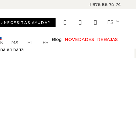
976 86 74 74
ES
¿NECESITAS AYUDA?
Blog
NOVEDADES
REBAJAS
SK
MX
PT
FR