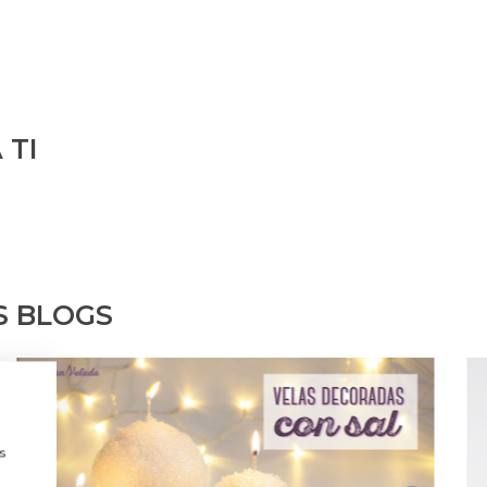
 TI
S BLOGS
a
s