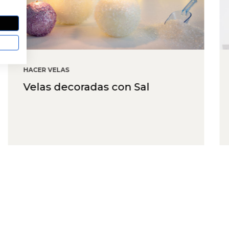
HACER VELAS
Decorar botes de cristal para
velas