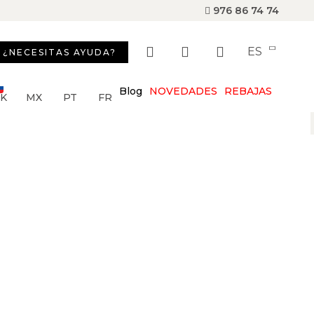
976 86 74 74
ES
¿NECESITAS AYUDA?
Blog
NOVEDADES
REBAJAS
SK
MX
PT
FR