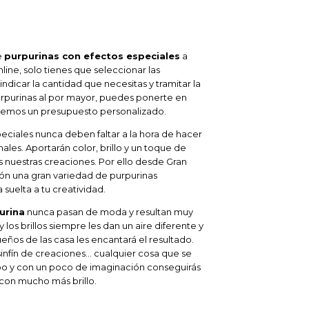
e
purpurinas con efectos especiales
a
line, solo tienes que seleccionar las
ndicar la cantidad que necesitas y tramitar la
rpurinas al por mayor, puedes ponerte en
aremos un presupuesto personalizado.
eciales nunca deben faltar a la hora de hacer
ales. Aportarán color, brillo y un toque de
as nuestras creaciones. Por ello desde Gran
ón una gran variedad de purpurinas
suelta a tu creatividad.
urina
nunca pasan de moda y resultan muy
r y los brillos siempre les dan un aire diferente y
eños de las casa les encantará el resultado.
nfín de creaciones… cualquier cosa que se
po y con un poco de imaginación conseguirás
 con mucho más brillo.