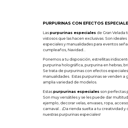
PURPURINAS CON EFECTOS ESPECIAL
Las
purpurinas especiales
de Gran Velada t
vistosos que las hacen exclusivas. Son ideale
especiales y manualidades para eventos señal
cumpleaños, Navidad…
Ponemos a tu disposición, estrellitas iridiscen
purpurina holográfica, purpurina en hebras, bri
Se trata de purpurinas con efectos especiales
manualidades. Estas purpurinas se venden a 
amplia variedad de modelos.
Estas
purpurinas especiales
son perfectas p
Son muy versátiles y se les puede dar multitud
ejemplo, decorar velas, envases, ropa, acce
carnaval… ¡Da rienda suelta a tu creatividad y
nuestras purpurinas especiales!