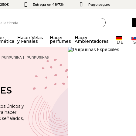
e 250€
Entrega en 48/72h
Pago seguro
er
Hacer Velas
Hacer
Hacer
mética
y Fanales
perfumes
Ambientadores
DE
PURPURINA
PURPURINAS
ES
tos únicos y
ra hacer
 señalados,