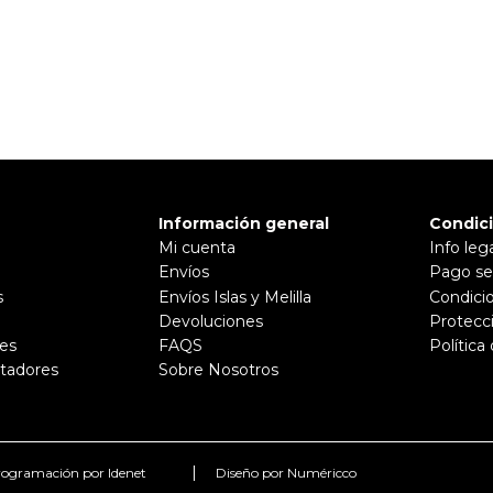
Información general
Condic
Mi cuenta
Info leg
Envíos
Pago se
s
Envíos Islas y Melilla
Condici
Devoluciones
Protecc
es
FAQS
Política
tadores
Sobre Nosotros
|
ogramación por Idenet
Diseño por Numéricco