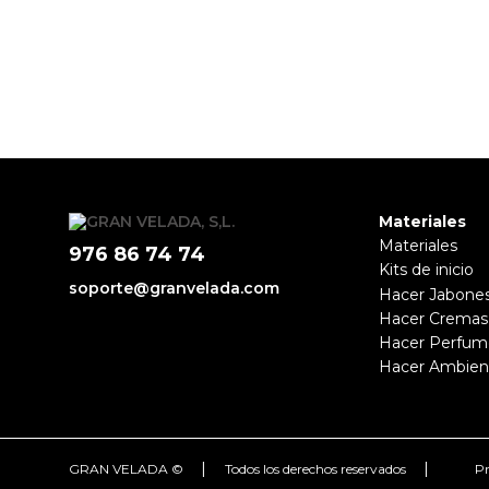
Materiales
Materiales
976 86 74 74
Kits de inicio
soporte@granvelada.com
Hacer Jabone
Hacer Cremas
Hacer Perfum
Hacer Ambien
|
|
GRAN VELADA ©
Todos los derechos reservados
Pr