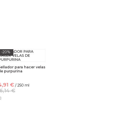
-20%
Sellador para hacer velas
de purpurina
4,91 €
/ 250 ml
6,14 €