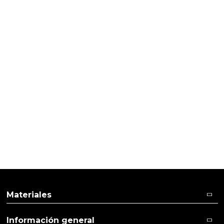
HACER JABONES
Jabon de flores prensadas
Materiales
Información general