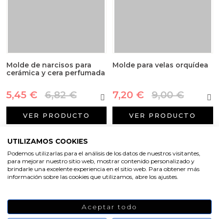
Molde de narcisos para
Molde para velas orquídea
cerámica y cera perfumada
5,45 €
6,82 €
7,20 €
9,00 €
VER PRODUCTO
VER PRODUCTO
UTILIZAMOS COOKIES
-20%
-20%
Podemos utilizarlas para el análisis de los datos de nuestros visitantes,
para mejorar nuestro sitio web, mostrar contenido personalizado y
brindarle una excelente experiencia en el sitio web. Para obtener más
información sobre las cookies que utilizamos, abre los ajustes.
Aceptar todo