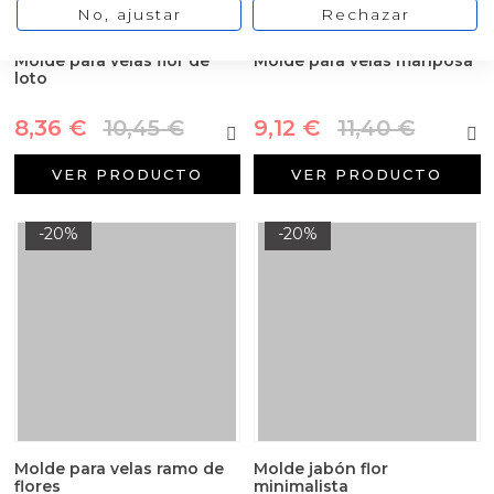
No, ajustar
Rechazar
Molde para velas flor de
Molde para velas mariposa
loto
8,36 €
10,45 €
9,12 €
11,40 €
VER PRODUCTO
VER PRODUCTO
-20%
-20%
Molde para velas ramo de
Molde jabón flor
flores
minimalista