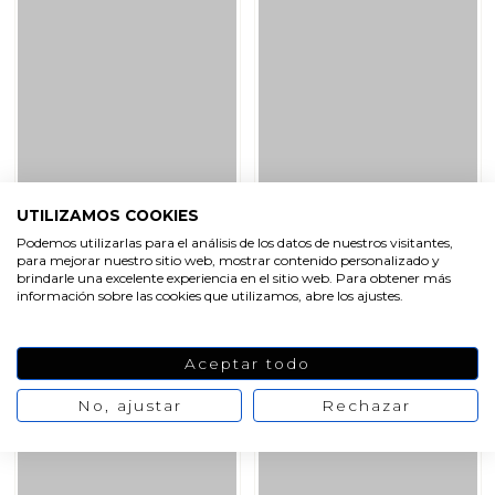
UTILIZAMOS COOKIES
Vela de piña rosa
Vela de piña verde
Podemos utilizarlas para el análisis de los datos de nuestros visitantes,
para mejorar nuestro sitio web, mostrar contenido personalizado y
brindarle una excelente experiencia en el sitio web. Para obtener más
4,09 €
2,95 €
información sobre las cookies que utilizamos, abre los ajustes.
VER PRODUCTO
VER PRODUCTO
Aceptar todo
No, ajustar
Rechazar