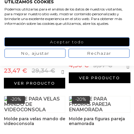
Arenas de colores
UTILIZAMOS COOKIES
6,48 €
8,10 €
Podemos utilizarlas para el análisis de los datos de nuestros visitantes,
VER PRODUCTO
para mejorar nuestro sitio web, mostrar contenido personalizado y
Aceites y Mantecas
VER PRODUCTO
brindarle una excelente experiencia en el sitio web. Para obtener más
información sobre las cookies que utilizamos, abre los ajustes.
-20%
-20%
Aceptar todo
Molde para velas flor de
plumeria
Molde para velas pirámide
No, ajustar
Rechazar
Ojo de Horus
4,30 €
5,37 €
23,47 €
29,34 €
VER PRODUCTO
VER PRODUCTO
-20%
-20%
Molde para velas mando de
Molde para figuras pareja
videoconsola
enamorada