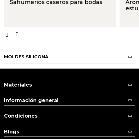
Sahumerios caseros para bodas
Arom
estu
MOLDES SILICONA
Materiales
Información general
Condiciones
Blogs