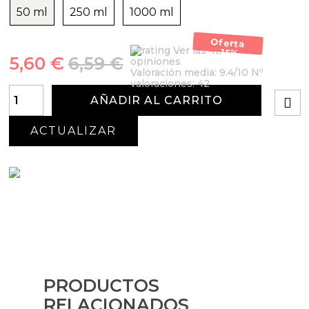
50 ml
250 ml
1000 ml
Oferta
Ver las 42
-15%
5,60 €
6,59 €
opiniones
Valoración media:
9.4
/10 Nº
valoraciones:
42
AÑADIR AL CARRITO
PRODUCTOS
RELACIONADOS