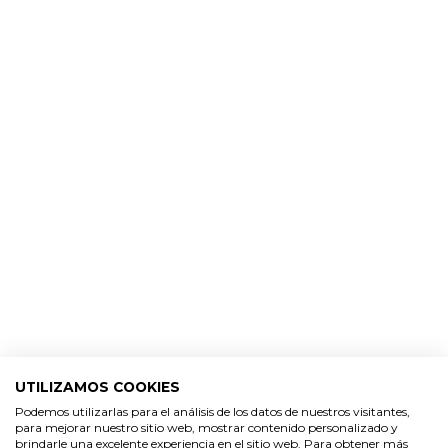
Pulse aquí para dejar su opinión
Impresionante
30/11/2024
Triana
Huele MUCHÍSIMO, es súper intensa
14/10/2021
Cliente verificado
Bom cheirinho
18/08/2021
Cliente verificado
UTILIZAMOS COOKIES
Podemos utilizarlas para el análisis de los datos de nuestros visitantes,
Bueno
para mejorar nuestro sitio web, mostrar contenido personalizado y
brindarle una excelente experiencia en el sitio web. Para obtener más