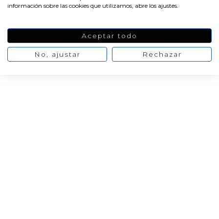
información sobre las cookies que utilizamos, abre los ajustes.
01/07/2021
Aceptar todo
Cliente verificado
No, ajustar
Rechazar
Maravilloso
28/06/2021
Cliente verificado
la fragancia es muy intensa
27/05/2021
Cliente verificado
Cheiro maravilhoso