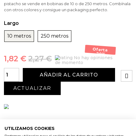
pistacho se vende en bobinas de 10 o de 250 metros. Combínala
con otros colores y consigue un packaging perfecto.
Largo
10 metros
250 metros
Oferta
-20%
1,82 €
2,27 €
No hay opiniones
de momento
AÑADIR AL CARRITO
UTILIZAMOS COOKIES
Podemos utilizarlas para el análisis de los datos de nuestros visitantes,