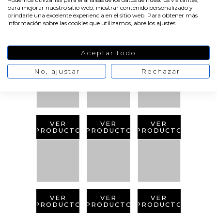
para mejorar nuestro sitio web, mostrar contenido personalizado y
brindarle una excelente experiencia en el sitio web. Para obtener más
información sobre las cookies que utilizamos, abre los ajustes.
PRODUCTOS
RELACIONADOS
Aceptar todo
No, ajustar
Rechazar
VER
VER
VER
PRODUCTO
PRODUCTO
PRODUCTO
VER
VER
VER
PRODUCTO
PRODUCTO
PRODUCTO