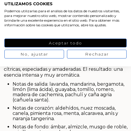
Aditivos para jabón y Cosmética
UTILIZAMOS COOKIES
VER
PRODUCTO
VER
Podemos utilizarlas para el análisis de los datos de nuestros visitantes,
PRODUCTO
Productos químicos
para mejorar nuestro sitio web, mostrar contenido personalizado y
brindarle una excelente experiencia en el sitio web. Para obtener más
información sobre las cookies que utilizamos, abre los ajustes.
Accesorios
Aromas masculinos de perfume
Aceptar todo
Libros y revistas diy
No, ajustar
Rechazar
Los
aromas masculinos de perfume
Nº22 forman
Conchas, caracolas y estrellas de mar
un contratipo muy oriental, que combina notas
cítricas, especiadas y amaderadas. El resultado: una
Materiales para detalles hechos a mano
esencia intensa y muy aromática.
Notas de salida: lavanda, mandarina, bergamota,
Huerto ecologico
limón (lima ácida), guayaba, tomillo, romero,
madera de cachemira, pachulí y caña agria
(cañuela santa).
Cosmética coreana K-Beauty
Notas de corazón: aldehídos, nuez moscada,
canela, pimienta rosa, menta, alcaravea, anís y
Arenas de colores
naranja tangerina.
Notas de fondo: ámbar, almizcle, musgo de roble,