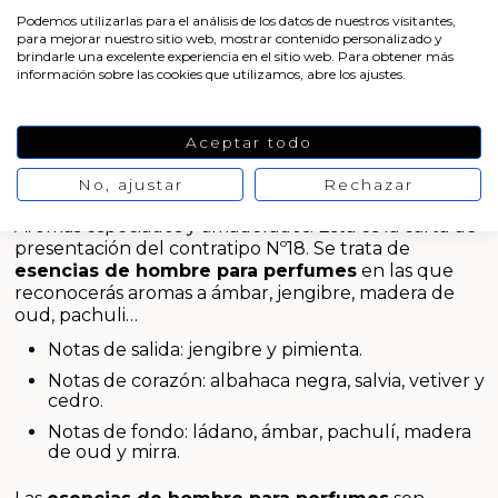
Aditivos para jabón y Cosmética
PRODUCTO
VER
Podemos utilizarlas para el análisis de los datos de nuestros visitantes,
PRODUCTO
para mejorar nuestro sitio web, mostrar contenido personalizado y
brindarle una excelente experiencia en el sitio web. Para obtener más
Productos químicos
información sobre las cookies que utilizamos, abre los ajustes.
Accesorios
Esencias de hombre para
Aceptar todo
Libros y revistas diy
perfumes
No, ajustar
Rechazar
Aromas especiados y amaderados. Esta es la carta de
Conchas, caracolas y estrellas de mar
presentación del contratipo Nº18. Se trata de
esencias de hombre para perfumes
en las que
Materiales para detalles hechos a mano
reconocerás aromas a ámbar, jengibre, madera de
oud, pachuli…
Huerto ecologico
Notas de salida: jengibre y pimienta.
Notas de corazón: albahaca negra, salvia, vetiver y
Cosmética coreana K-Beauty
cedro.
Notas de fondo: ládano, ámbar, pachulí, madera
Arenas de colores
de oud y mirra.