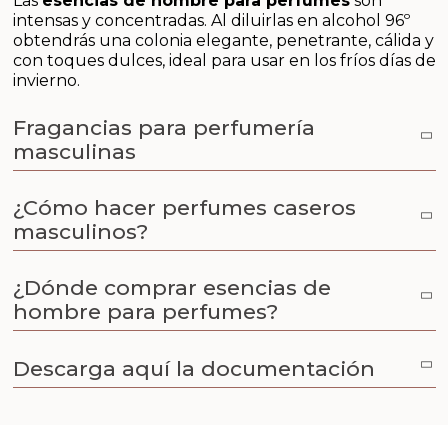
Las
esencias de hombre para perfumes
son
Aceites y Mantecas
intensas y concentradas. Al diluirlas en alcohol 96º
obtendrás una colonia elegante, penetrante, cálida y
Aceites Esenciales
con toques dulces, ideal para usar en los fríos días de
invierno.
Fragancias para perfumería
masculinas
¿Cómo hacer perfumes caseros
masculinos?
¿Dónde comprar esencias de
hombre para perfumes?
Descarga aquí la documentación