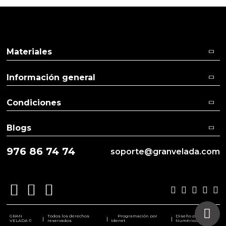
Materiales
Información general
Condiciones
Blogs
976 86 74 74
soporte@granvelada.com
GRAN
Todos los derechos
Programación por
Diseño por
|
|
|
VELADA ©
reservados
Idenet
Numéricco