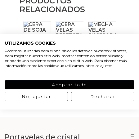
PRODUCTOS
Sales aromáticas
Cortador de jabon artesanal
Moldes para hacer Velas Étnicas
RELACIONADOS
Arcillas sales y exfoliantes
Emulsionantes Cosméticos
Aceite de Coco
Moldes para hacer velas navidad
Productos quimicos grado cosmético
Recipientes para velas
Moldes de Souvenirs para hacer velas DIY
Granulos exfoliantes para cremas
VER
UTILIZAMOS COOKIES
PRODUCTO
Leches, aguas e hidrolatos
Moldes para hacer velas Halloween
Podemos utilizarlas para el análisis de los datos de nuestros visitantes,
VER
VER
Pegatinas para cremas
para mejorar nuestro sitio web, mostrar contenido personalizado y
PRODUCTO
PRODUCTO
brindarle una excelente experiencia en el sitio web. Para obtener más
Recambio ambientador
Moldes para hacer velas originales
información sobre las cookies que utilizamos, abre los ajustes.
Espátulas para Crema
Productos personalizados
Moldes velas despedida de soltera
Aceptar todo
VER
PRODUCTO
Purpurinas, micas y nacarantes
Moldes velas para rituales
No, ajustar
Rechazar
VER
VER
PRODUCTO
PRODUCTO
Etiquetas para regalos
Moldes para pantallas de parafina
Conservantes, Fijadores y reguladores de PH
Portavelas de cristal