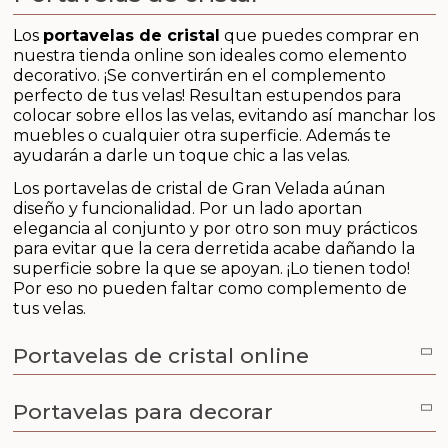
Arcillas
Los
portavelas de cristal
que puedes comprar en
Aditivos para jabón y Cosmética
nuestra tienda online son ideales como elemento
decorativo. ¡Se convertirán en el complemento
perfecto de tus velas! Resultan estupendos para
Productos químicos
colocar sobre ellos las velas, evitando así manchar los
muebles o cualquier otra superficie. Además te
Accesorios
ayudarán a darle un toque chic a las velas.
Los portavelas de cristal de Gran Velada aúnan
Libros y revistas diy
diseño y funcionalidad. Por un lado aportan
elegancia al conjunto y por otro son muy prácticos
para evitar que la cera derretida acabe dañando la
Conchas, caracolas y estrellas de mar
superficie sobre la que se apoyan. ¡Lo tienen todo!
Por eso no pueden faltar como complemento de
Materiales para detalles hechos a mano
tus velas.
Portavelas de cristal online
Huerto ecologico
Cosmética coreana K-Beauty
Portavelas para decorar