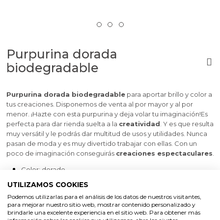
Purpurina dorada
biodegradable
Purpurina dorada biodegradable
para
aportar brillo y color a
tus creaciones
. Disponemos de venta al por mayor y al por
menor. ¡Hazte con esta purpurina y deja volar tu imaginación!
Es
perfecta para dar rienda suelta a la
creatividad
. Y es que resulta
muy versátil y le podrás dar multitud de usos y utilidades. Nunca
pasan de moda y es muy divertido trabajar con ellas. Con un
poco de imaginación conseguirás
creaciones espectaculares
.
Color: dorado
UTILIZAMOS COOKIES
Capacidad
Podemos utilizarlas para el análisis de los datos de nuestros visitantes,
para mejorar nuestro sitio web, mostrar contenido personalizado y
brindarle una excelente experiencia en el sitio web. Para obtener más
30 cc
150 cc
500 cc