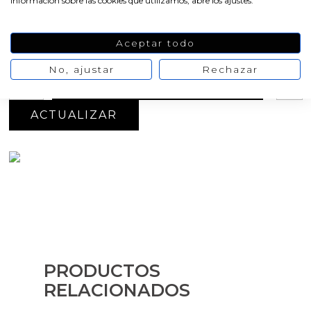
información sobre las cookies que utilizamos, abre los ajustes.
Oferta
-20%
5,27 €
6,59 €
Aceptar todo
No hay opiniones
de momento
No, ajustar
Rechazar
AÑADIR AL CARRITO
PRODUCTOS
RELACIONADOS