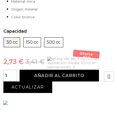
Material: mica
Origen: mineral
Color: bronce
Capacidad
30 cc
150 cc
500 cc
Oferta
-20%
Ver las 2 opiniones
2,73 €
3,41 €
Valoración media:
10
/10 Nº
valoraciones:
2
AÑADIR AL CARRITO