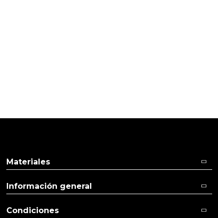
Cliente verificado
A mica é muito boa.
13/02/2019
Cliente verificado
Pigmenta muy bien. Buena calidad.
Materiales
Información general
Condiciones