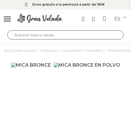
Envío gratuito a la península a partir de 180€
ES
INICIO GRAN VELADA
CATÁLOGO
COLORANTES Y PIGMENTOS
PIGMENTOS P