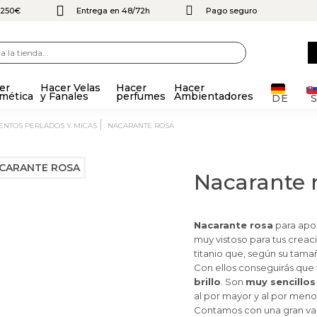
e 250€
Entrega en 48/72h
Pago seguro
er
Hacer Velas
Hacer
Hacer
mética
y Fanales
perfumes
Ambientadores
DE
MENTOS PERLADOS Y MICAS
NACARANTE ROSA
Nacarante 
Nacarante rosa
para apo
muy vistoso para tus creac
titanio que, según su tama
Con ellos conseguirás que 
brillo
. Son
muy sencillos 
al por mayor y al por meno
Contamos con una gran vari