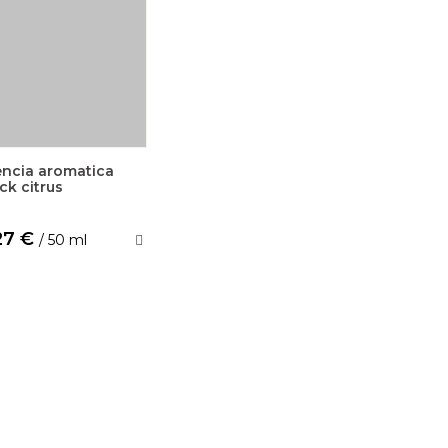
encia aromatica
ck citrus
27 €
/ 50 ml