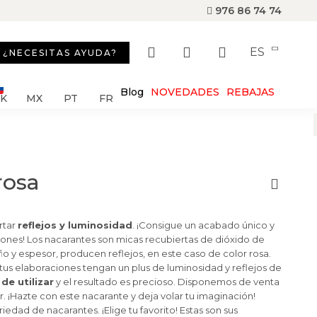
976 86 74 74
ES
¿NECESITAS AYUDA?
Blog
NOVEDADES
REBAJAS
SK
MX
PT
FR
rosa
rtar
reflejos y luminosidad
. ¡Consigue un acabado único y
iones! Los nacarantes son micas recubiertas de dióxido de
ño y espesor, producen reflejos, en este caso de color rosa.
tus elaboraciones tengan un plus de luminosidad y reflejos de
de utilizar
y el resultado es precioso. Disponemos de venta
r. ¡Hazte con este nacarante y deja volar tu imaginación!
edad de nacarantes. ¡Elige tu favorito! Estas son sus