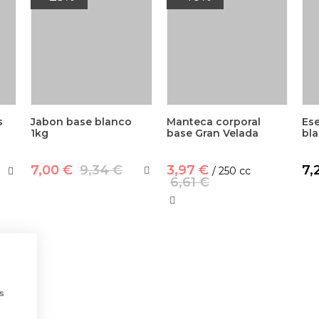
s
Jabon base blanco
Manteca corporal
Es
1kg
base Gran Velada
bla
7,00 €
9,34 €
3,97 €
7,
/ 250 cc
6,61 €
a
s