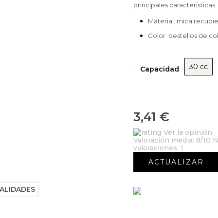
principales características:
Material:
mica recubie
Color: destellos de co
30 cc
Capacidad
3,41 €
Ver la opinión
Valoración media:
8
/10 N
valoraciones:
1