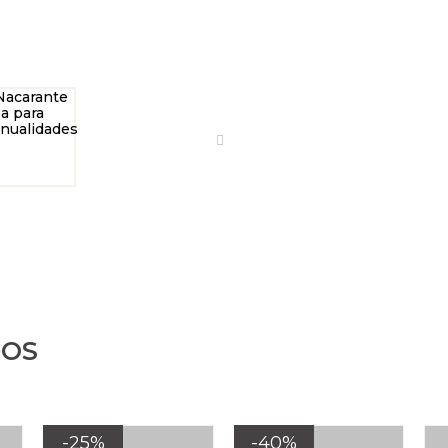
DOS
-25%
-40%