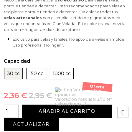
resto de la cera derretida.
Uso exclusivo
para velas en vaso
porque tienden a decantar. Están recomendados para velas en
recipiente porque tienden a decantar. ¡Da color a todas tus
velas artesanales
con el amplio surtido de pigmentos para
velas que encontrarás en Gran Velada!. Este color es una mezcla
de: siena + magenta + dióxido de titanio
Exclusivo para velas y fanales. No apto para velas en molde.
Uso profesional. No ingerir.
Capacidad
30 cc
150 cc
1000 cc
Oferta
Ver las 7
-20%
2,36 €
2,95 €
opiniones
Valoración media:
8.3
/10 Nº
valoraciones:
7
AÑADIR AL CARRITO