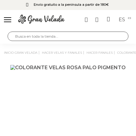
Envío gratuito a la península a partir de 180€
ES
INICIO GRAN VELADA
HACER VELAS Y FANALES
HACER FANALES
COLORANT