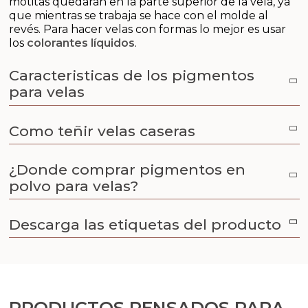
motitas quedarán en la parte superior de la vela, ya
Aditivos para jabón y Cosmética
que mientras se trabaja se hace con el molde al
revés.
Para hacer velas con formas lo mejor es usar
Productos químicos
los
colorantes líquidos
.
Accesorios
Caracteristicas de los pigmentos
para velas
Libros y revistas diy
Como teñir velas caseras
Conchas, caracolas y estrellas de mar
¿Donde comprar pigmentos en
Materiales para detalles hechos a mano
polvo para velas?
Huerto ecologico
Descarga las etiquetas del producto
Cosmética coreana K-Beauty
Arenas de colores
PRODUCTOS PENSADOS PARA