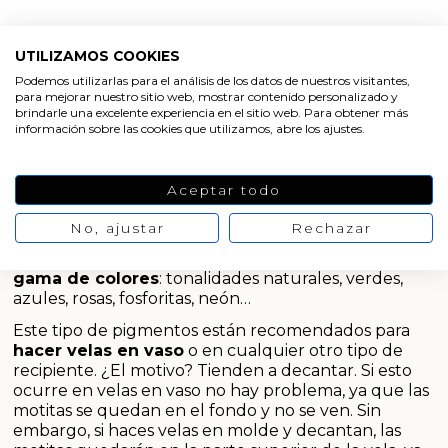
Emulsionantes Cosméticos
Cortador de jabon artesanal
Moldes para hacer Velas Étnicas
Arcillas sales y exfoliantes
Recipientes para velas
Aceite de Coco
Moldes para hacer velas navidad
UTILIZAMOS COOKIES
Productos quimicos grado cosmético
Podemos utilizarlas para el análisis de los datos de nuestros visitantes,
Pigmentos para velas
para mejorar nuestro sitio web, mostrar contenido personalizado y
Leches, aguas e hidrolatos
Moldes de Souvenirs para hacer velas DIY
brindarle una excelente experiencia en el sitio web. Para obtener más
Granulos exfoliantes para cremas
información sobre las cookies que utilizamos, abre los ajustes.
Los
pigmentos para hacer velas
son un tipo de
Recambio ambientador
Moldes para hacer velas Halloween
colorantes en polvo micronizado, que se dispersa en
Pegatinas para cremas
parafinas y ceras. Con ellos conseguirás que tus velas
Aceptar todo
caseras tengan un color vivo e intenso, que se
Productos personalizados
Moldes para hacer velas originales
mantendrá estable en el tiempo. Son pigmentos de
Espátulas para Crema
No, ajustar
Rechazar
alta calidad y con un gran rendimiento. En la tienda
Purpurinas, micas y nacarantes
Moldes velas despedida de soltera
online Gran Velada encontrarás en una
amplia
gama de colores
: tonalidades naturales, verdes,
azules, rosas, fosforitas, neón…
Etiquetas para regalos
Moldes velas para rituales
Este tipo de pigmentos están recomendados para
hacer velas en vaso
o en cualquier otro tipo de
Conservantes, Fijadores y reguladores de PH
Moldes para pantallas de parafina
recipiente. ¿El motivo? Tienden a decantar. Si esto
ocurre en velas en vaso no hay problema, ya que las
Arcillas
motitas se quedan en el fondo y no se ven. Sin
embargo, si haces velas en molde y decantan, las